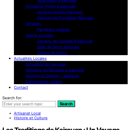
Vétérinaire à Kairouan
Formation Privée à Kairouan
facultés privées Kairouan
Centres de Formation Kairouan
Services
Panneaux solaires
Sports et Loisir
Terrains de Football à Kairouan
Salle de Sport Kairouan
Centre de loisirs
Actualités Locales
Actualités de Kairouan
Histoires de Réussite à Kairouan
Histoire et Culture – Kairouan
Événements Locaux
Contact
Search for:
Search
Artisanat Local
Histoire et Culture