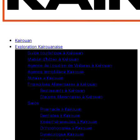
Kairouan
Exploration Kairouanaise
Guide touristique à Kairouan
Maison d’hôtes à Kairouan
Agence de Location de Voitures à Kairouan
Agence Immobiliere Kairouan
Notaire a Kairouan
Entreprises Alimentaires à Kairouan
Restaurants à Kairouan
Glaçons Alimentaires à Kairouan
Sante
Pharmacie à Kairouan
Dentistes à Kairouan
Kinésithérapeutes à Kairouan
Orthophonistes à Kairouan
Gynécologue Kairouan