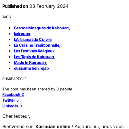
Published on
03 February 2024
TAGS
,
Grande Mosquée de Kairouan
,
kairouan
,
L’Artisanat du Cuivre
,
La Cuisine Traditionnelle
,
Les Festivals Religieux
,
Les Tapis de Kairouan
,
Made In Kairouan
oussama ben rejab
SHARE ARTICLE
The post has been shared by
0
people.
Facebook
0
Twitter
0
LinkedIn
0
Cher lecteur,
Bienvenue sur
Kairouan online
! Aujourd’hui, nous vous