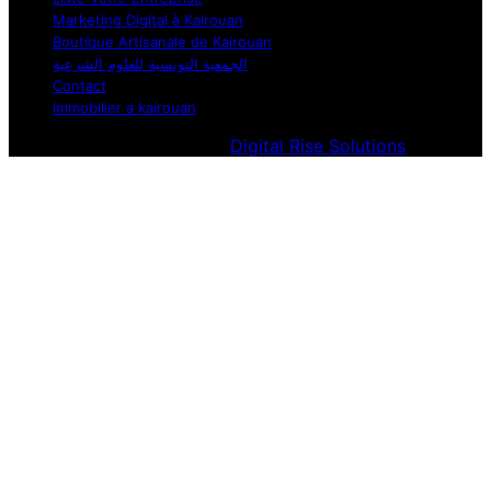
Marketing Digital à Kairouan
Boutique Artisanale de Kairouan
الجمعية التونسية للعلوم الشرعية
Contact
immobilier a kairouan
Designed & Developed by
Digital Rise Solutions