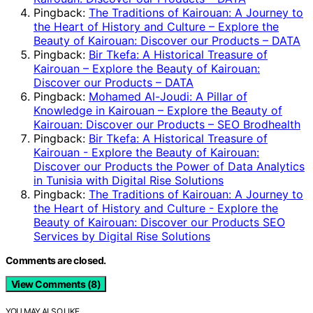
Pingback:
The Traditions of Kairouan: A Journey to
the Heart of History and Culture – Explore the
Beauty of Kairouan: Discover our Products – DATA
Pingback:
Bir Tkefa: A Historical Treasure of
Kairouan – Explore the Beauty of Kairouan:
Discover our Products – DATA
Pingback:
Mohamed Al-Joudi: A Pillar of
Knowledge in Kairouan – Explore the Beauty of
Kairouan: Discover our Products – SEO Brodhealth
Pingback:
Bir Tkefa: A Historical Treasure of
Kairouan - Explore the Beauty of Kairouan:
Discover our Products the Power of Data Analytics
in Tunisia with Digital Rise Solutions
Pingback:
The Traditions of Kairouan: A Journey to
the Heart of History and Culture - Explore the
Beauty of Kairouan: Discover our Products SEO
Services by Digital Rise Solutions
Comments are closed.
View Comments (8)
YOU MAY ALSO LIKE