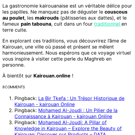
La gastronomie kairouanaise est un véritable délice pour
les papilles. Ne manquez pas de déguster le
couscous
au poulet
, les
makrouds
(pâtisseries aux dattes), et le
fameux
pain tabouna
, cuit dans un four
traditionnel
en
terre cuite.
En explorant ces traditions, vous découvrirez l’âme de
Kairouan, une ville où passé et présent se mêlent
harmonieusement. Nous espérons que ce voyage virtuel
vous inspire à visiter cette perle du Maghreb en
personne.
À bientôt sur
Kairouan.online
!
8 COMMENTS
Pingback:
La Bir Tkefa : Un Trésor Historique de
Kairouan - kairouan Online
Pingback:
Mohamed Al-Joudi : Un Pilier de la
Connaissance à Kairouan - kairouan Online
Pingback:
Mohamed Al-Joudi: A Pillar of
Knowledge in Kairouan – Explore the Beauty of
Kairouan: Discover our Products – DATA