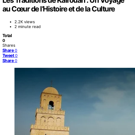
Les Traditions de Kairouan : Un Voyage
au Cœur de l’Histoire et de la Culture
2.2K views
2 minute read
Total
0
Shares
Share
0
Tweet
0
Share
0