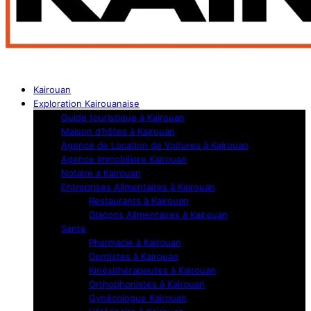
Kairouan
Exploration Kairouanaise
Guide touristique à Kairouan
Maison d’hôtes à Kairouan
Agence de Location de Voitures à Kairouan
Agence Immobiliere Kairouan
Notaire a Kairouan
Entreprises Alimentaires à Kairouan
Restaurants à Kairouan
Glaçons Alimentaires à Kairouan
Sante
Pharmacie à Kairouan
Dentistes à Kairouan
Kinésithérapeutes à Kairouan
Orthophonistes à Kairouan
Gynécologue Kairouan