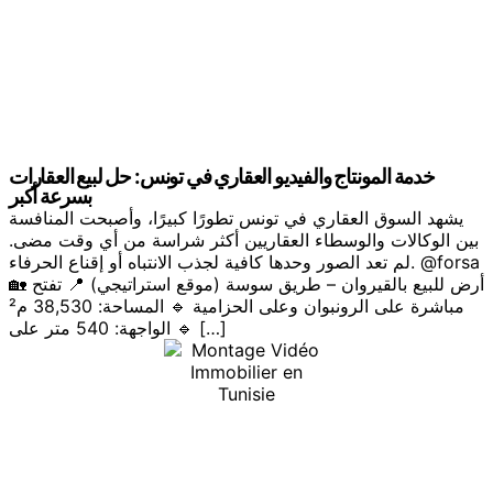
خدمة المونتاج والفيديو العقاري في تونس: حل لبيع العقارات
بسرعة أكبر
يشهد السوق العقاري في تونس تطورًا كبيرًا، وأصبحت المنافسة
بين الوكالات والوسطاء العقاريين أكثر شراسة من أي وقت مضى.
لم تعد الصور وحدها كافية لجذب الانتباه أو إقناع الحرفاء. @forsa
🏡 أرض للبيع بالقيروان – طريق سوسة (موقع استراتيجي) 📍 تفتح
مباشرة على الرونبوان وعلى الحزامية 🔹 المساحة: 38,530 م²
🔹 الواجهة: 540 متر على […]