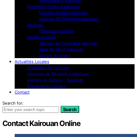
Vétérinaire à Kairouan
Formation Privée à Kairouan
facultés privées Kairouan
Centres de Formation Kairouan
Services
Panneaux solaires
Sports et Loisir
Terrains de Football à Kairouan
Salle de Sport Kairouan
Centre de loisirs
Actualités Locales
Actualités de Kairouan
Histoires de Réussite à Kairouan
Histoire et Culture – Kairouan
Événements Locaux
Contact
Search for:
Search
Contact Kairouan Online