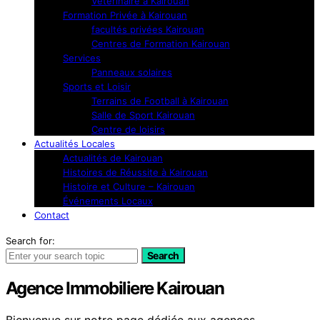
Vétérinaire à Kairouan
Formation Privée à Kairouan
facultés privées Kairouan
Centres de Formation Kairouan
Services
Panneaux solaires
Sports et Loisir
Terrains de Football à Kairouan
Salle de Sport Kairouan
Centre de loisirs
Actualités Locales
Actualités de Kairouan
Histoires de Réussite à Kairouan
Histoire et Culture – Kairouan
Événements Locaux
Contact
Search for:
Search
Agence Immobiliere Kairouan
Bienvenue sur notre page dédiée aux agences