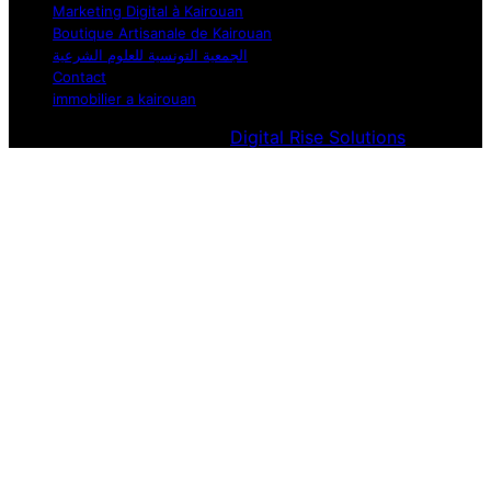
Marketing Digital à Kairouan
Boutique Artisanale de Kairouan
الجمعية التونسية للعلوم الشرعية
Contact
immobilier a kairouan
Designed & Developed by
Digital Rise Solutions