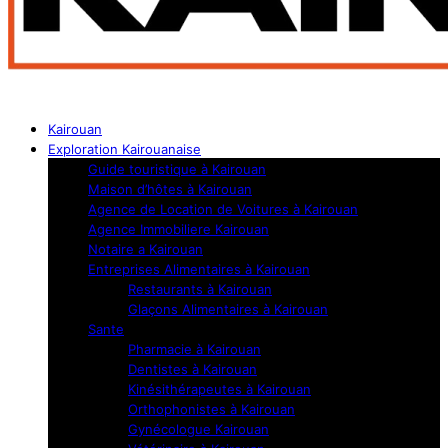
Kairouan
Exploration Kairouanaise
Guide touristique à Kairouan
Maison d’hôtes à Kairouan
Agence de Location de Voitures à Kairouan
Agence Immobiliere Kairouan
Notaire a Kairouan
Entreprises Alimentaires à Kairouan
Restaurants à Kairouan
Glaçons Alimentaires à Kairouan
Sante
Pharmacie à Kairouan
Dentistes à Kairouan
Kinésithérapeutes à Kairouan
Orthophonistes à Kairouan
Gynécologue Kairouan