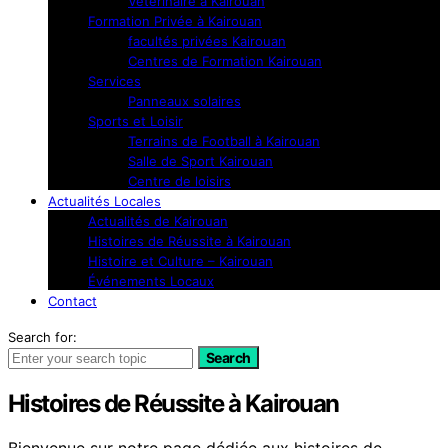
Vétérinaire à Kairouan
Formation Privée à Kairouan
facultés privées Kairouan
Centres de Formation Kairouan
Services
Panneaux solaires
Sports et Loisir
Terrains de Football à Kairouan
Salle de Sport Kairouan
Centre de loisirs
Actualités Locales
Actualités de Kairouan
Histoires de Réussite à Kairouan
Histoire et Culture – Kairouan
Événements Locaux
Contact
Search for:
Search
Histoires de Réussite à Kairouan
Bienvenue sur notre page dédiée aux histoires de