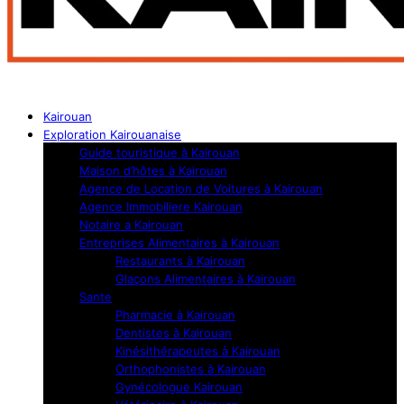
Kairouan
Exploration Kairouanaise
Guide touristique à Kairouan
Maison d’hôtes à Kairouan
Agence de Location de Voitures à Kairouan
Agence Immobiliere Kairouan
Notaire a Kairouan
Entreprises Alimentaires à Kairouan
Restaurants à Kairouan
Glaçons Alimentaires à Kairouan
Sante
Pharmacie à Kairouan
Dentistes à Kairouan
Kinésithérapeutes à Kairouan
Orthophonistes à Kairouan
Gynécologue Kairouan