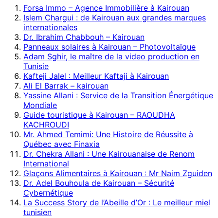
Forsa Immo – Agence Immobilière à Kairouan
Islem Chargui : de Kairouan aux grandes marques
internationales
Dr. Ibrahim Chabbouh – Kairouan
Panneaux solaires à Kairouan – Photovoltaïque
Adam Sghir, le maître de la video production en
Tunisie
Kafteji Jalel : Meilleur Kaftaji à Kairouan
Ali El Barrak – kairouan
Yassine Allani : Service de la Transition Énergétique
Mondiale
Guide touristique à Kairouan – RAOUDHA
KACHROUDI
Mr. Ahmed Temimi: Une Histoire de Réussite à
Québec avec Finaxia
Dr. Chekra Allani : Une Kairouanaise de Renom
International
Glaçons Alimentaires à Kairouan : Mr Naim Zguiden
Dr. Adel Bouhoula de Kairouan – Sécurité
Cybernétique
La Success Story de l’Abeille d’Or : Le meilleur miel
tunisien