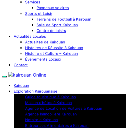
Services
Panneaux solaires
Sports et Loisir
Terrains de Football à Kairouan
Salle de Sport Kairouan
Centre de loisirs
Actualités Locales
Actualités de Kairouan
Histoires de Réussite à Kairouan
Histoire et Culture – Kairouan
Événements Locaux
Contact
Kairouan
Exploration Kairouanaise
Guide touristique à Kairouan
Maison d’hôtes à Kairouan
Agence de Location de Voitures à Kairouan
Agence Immobiliere Kairouan
Notaire a Kairouan
Entreprises Alimentaires à Kairouan