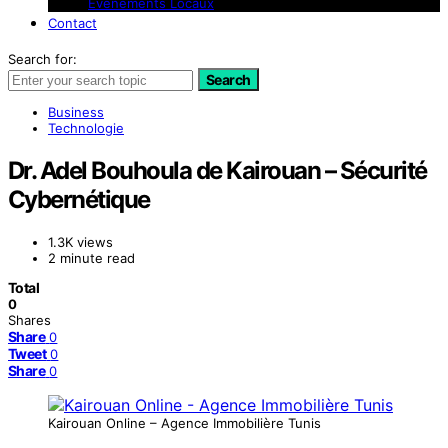
Événements Locaux
Contact
Search for:
Search
Business
Technologie
Dr. Adel Bouhoula de Kairouan – Sécurité
Cybernétique
1.3K views
2 minute read
Total
0
Shares
Share
0
Tweet
0
Share
0
Kairouan Online – Agence Immobilière Tunis