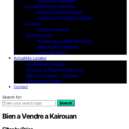
Vétérinaire à Kairouan
Formation Privée à Kairouan
facultés privées Kairouan
Centres de Formation Kairouan
Services
Panneaux solaires
Sports et Loisir
Terrains de Football à Kairouan
Salle de Sport Kairouan
Centre de loisirs
Actualités Locales
Actualités de Kairouan
Histoires de Réussite à Kairouan
Histoire et Culture – Kairouan
Événements Locaux
Contact
Search for:
Search
Bien a Vendre a Kairouan