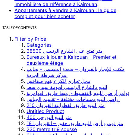
immobilière de référence à Kairouan
Appartements à vendre à Kairouan : le guide
complet pour bien acheter
TABLE OF CONTENTS
Filter by Price
Categories
38530 متر تفتح على الشارع الرئيسي
Bureaux à louer à Kairouan – Premier et
deuxième étage
مكتب للإيجار بالقيروان – صعدة الدهيسي – بجانب
مركز شرطة الجردة.
محل تجاري للكراء بنهج صفاقس
للبيع بالشارع الرئيسي لحومة سيدي سعد
نوامر أراضي للبيع بالتقسيط -زميط طريق العوامرية
أراضي للبيع بمساحات مختلفة – تقسيم الجباس
210 متر للبيع طريق القطرانية القيروان
Untitled Product
400 متر للبيع البورجي
181 متر نومرو أرض للبيع طريق حفوز – القيروان
230 metre tri9 sousse