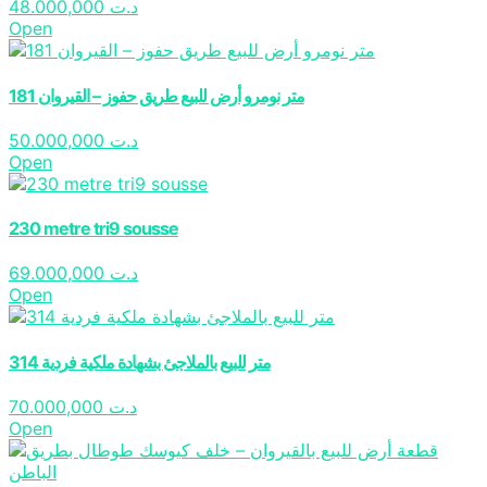
48.000,000
د.ت
Open
181 متر نومرو أرض للبيع طريق حفوز – القيروان
50.000,000
د.ت
Open
230 metre tri9 sousse
69.000,000
د.ت
Open
314 متر للبيع بالملاجئ بشهادة ملكية فردية
70.000,000
د.ت
Open