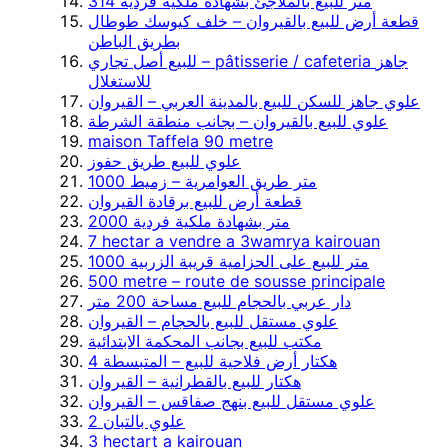
314 متر للبيع بالملاجئ بشهادة ملكية فردية
قطعة أرض للبيع بالقيروان – خلف كيوسك طوطال
بطريق الباطن
للبيع أصل تجاري – pâtisserie / cafeteria جاهز
للاستغلال
علوي جاهز للسكن للبيع بالمدينة العربي – القيروان
علوي للبيع بالقيروان – بجانب منطقة الشرطة
maison Taffela 90 metre
علوي للبيع طريق حفوز
1000 متر طريق العوامرية – زميط
قطعة أرض للبيع برقادة القيروان
2000 متر بشهادة ملكية فردية
7 hectar a vendre a 3wamrya kairouan
1000 متر للبيع على الحزامية قريبة الزربية
500 metre – route de sousse principale
دار عربي بالحجام للبيع مساحة 200 متر
علوي مستقل للبيع بالحجام – القيروان
مكتب للبيع بجانب المحكمة الابتدائية
4 هكتار أرض فلاحية للبيع – المتبسطة
هكتار للبيع بالقطرانية – القيروان
علوي مستقل للبيع بنهج صفاقس – القيروان
2 علوي بالتبان
3 hectart a kairouan