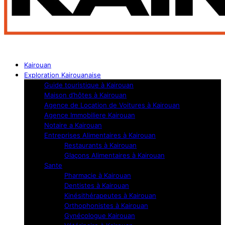
Kairouan
Exploration Kairouanaise
Guide touristique à Kairouan
Maison d’hôtes à Kairouan
Agence de Location de Voitures à Kairouan
Agence Immobiliere Kairouan
Notaire a Kairouan
Entreprises Alimentaires à Kairouan
Restaurants à Kairouan
Glaçons Alimentaires à Kairouan
Sante
Pharmacie à Kairouan
Dentistes à Kairouan
Kinésithérapeutes à Kairouan
Orthophonistes à Kairouan
Gynécologue Kairouan