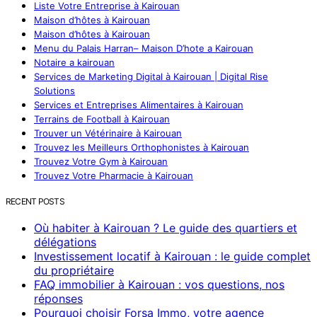
Liste Votre Entreprise à Kairouan
Maison d’hôtes à Kairouan
Maison d’hôtes à Kairouan
Menu du Palais Harran– Maison D’hote a Kairouan
Notaire a kairouan
Services de Marketing Digital à Kairouan | Digital Rise
Solutions
Services et Entreprises Alimentaires à Kairouan
Terrains de Football à Kairouan
Trouver un Vétérinaire à Kairouan
Trouvez les Meilleurs Orthophonistes à Kairouan
Trouvez Votre Gym à Kairouan
Trouvez Votre Pharmacie à Kairouan
RECENT POSTS
Où habiter à Kairouan ? Le guide des quartiers et
délégations
Investissement locatif à Kairouan : le guide complet
du propriétaire
FAQ immobilier à Kairouan : vos questions, nos
réponses
Pourquoi choisir Forsa Immo, votre agence