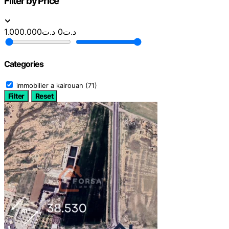
Filter by Price
1.000.000
د.ت
0
د.ت
Categories
immobilier a kairouan
(71)
Filter
Reset