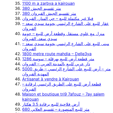
1100 m a zarbya a kairouan
380 متر تقسيم الجيش
380 متر تقسيم الجيش القيروان
فيلا غير مكتملة للبيع – حي المنار، القيروان
عقار للبيع على الشارع الرئيسي بحومة سيدي سعد –
القيروان
منزل مع علوي مستقل وقطعة أرض للبيع – حومة
سيدي سعد، القيروان
مبنى للبيع على الشارع الرئيسي بحومة سيدي سعد –
القيروان
1800 metre route mahdia – Delle3ya
1286 متر قطعة أرض للبيع بهرقلة – سوسة
دار عربي للبيع بالمدينة العربي – القيروان
5000 متر – أرض للبيع على الشارع الرئيسي – طريق
المهدية القيروان
Artisanat à vendre à Kairouan
قطعة أرض للبيع على الطريق الرئيسي لرقادة –
القيروان
Maison et boutique tri9 7afouz – 7ay salem
kairouan
أرض فلاحية للبيع برقادة 3.5 هكتار
680 متر للبيع المنصورة – تقسيم العلاني