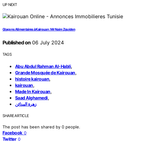
UP NEXT
Glaçons Alimentaires à Kairouan : Mr Naim Zguiden
Published on
06 July 2024
TAGS
,
Abu Abdul Rahman Al-Habli
,
Grande Mosquée de Kairouan
,
histoire kairouan
,
kairouan
,
Made In Kairouan
,
Saad Alghamedi
زهرة المدائن
SHARE ARTICLE
The post has been shared by
0
people.
Facebook
0
Twitter
0