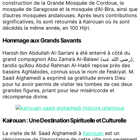
construction de la Grande Mosquée de Cordoue, la
mosquée de Saragosse et la mosquée d’Al-Bira, ainsi que
d’autres mosquées andalouses. Après leurs contributions
significatives, ils sont retournés à Kairouan où ils sont
décédés la même année, en 100 Hijri.
Hommage aux Grands Savants
Hanish Ibn Abdullah Al-San’ani a été enterré à côté du
grand compagnon Abu Zama’a Al-Balawi (رضي الله عنه),
tandis qu’Abu Abdul Rahman Al-Habli repose près des
bassins Aghlabides, connus sous le nom de Feskiyat. M.
Saad Alghamedi a exprimé sa gratitude envers Dieu
pour lui avoir permis de visiter les tombes de ces deux
grandes figures, priant pour leur miséricorde et
récompense divine.
Kairouan : Une Destination Spirituelle et Culturelle
La visite de M. Saad Alghamedi à
Kairouan
est un
témoignage de l’importance de cette ville non seulement