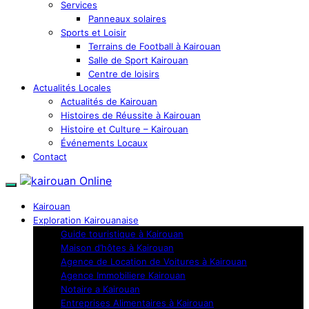
Services
Panneaux solaires
Sports et Loisir
Terrains de Football à Kairouan
Salle de Sport Kairouan
Centre de loisirs
Actualités Locales
Actualités de Kairouan
Histoires de Réussite à Kairouan
Histoire et Culture – Kairouan
Événements Locaux
Contact
Kairouan
Exploration Kairouanaise
Guide touristique à Kairouan
Maison d’hôtes à Kairouan
Agence de Location de Voitures à Kairouan
Agence Immobiliere Kairouan
Notaire a Kairouan
Entreprises Alimentaires à Kairouan