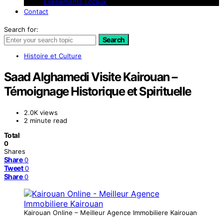
Événements Locaux
Contact
Search for:
Search
Histoire et Culture
Saad Alghamedi Visite Kairouan –
Témoignage Historique et Spirituelle
2.0K views
2 minute read
Total
0
Shares
Share
0
Tweet
0
Share
0
Kairouan Online – Meilleur Agence Immobiliere Kairouan