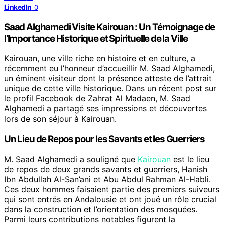
LinkedIn
0
Saad Alghamedi Visite Kairouan : Un Témoignage de
l’Importance Historique et Spirituelle de la Ville
Kairouan, une ville riche en histoire et en culture, a
récemment eu l’honneur d’accueillir M. Saad Alghamedi,
un éminent visiteur dont la présence atteste de l’attrait
unique de cette ville historique. Dans un récent post sur
le profil Facebook de Zahrat Al Madaen, M. Saad
Alghamedi a partagé ses impressions et découvertes
lors de son séjour à Kairouan.
Un Lieu de Repos pour les Savants et les Guerriers
M. Saad Alghamedi a souligné que
Kairouan
est le lieu
de repos de deux grands savants et guerriers, Hanish
Ibn Abdullah Al-San’ani et Abu Abdul Rahman Al-Habli.
Ces deux hommes faisaient partie des premiers suiveurs
qui sont entrés en Andalousie et ont joué un rôle crucial
dans la construction et l’orientation des mosquées.
Parmi leurs contributions notables figurent la