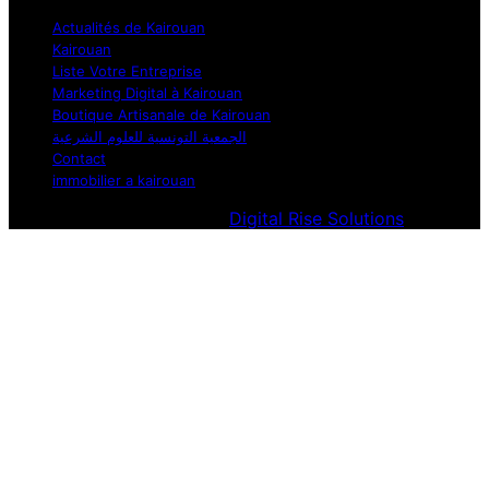
Actualités de Kairouan
Kairouan
Liste Votre Entreprise
Marketing Digital à Kairouan
Boutique Artisanale de Kairouan
الجمعية التونسية للعلوم الشرعية
Contact
immobilier a kairouan
Designed & Developed by
Digital Rise Solutions