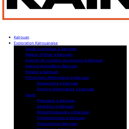
Kairouan
Exploration Kairouanaise
Guide touristique à Kairouan
Maison d’hôtes à Kairouan
Agence de Location de Voitures à Kairouan
Agence Immobiliere Kairouan
Notaire a Kairouan
Entreprises Alimentaires à Kairouan
Restaurants à Kairouan
Glaçons Alimentaires à Kairouan
Sante
Pharmacie à Kairouan
Dentistes à Kairouan
Kinésithérapeutes à Kairouan
Orthophonistes à Kairouan
Gynécologue Kairouan