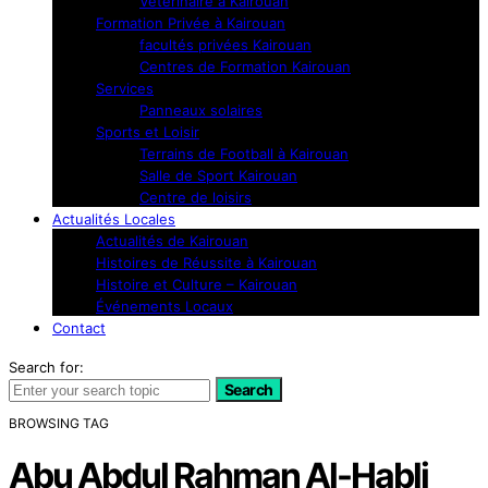
Vétérinaire à Kairouan
Formation Privée à Kairouan
facultés privées Kairouan
Centres de Formation Kairouan
Services
Panneaux solaires
Sports et Loisir
Terrains de Football à Kairouan
Salle de Sport Kairouan
Centre de loisirs
Actualités Locales
Actualités de Kairouan
Histoires de Réussite à Kairouan
Histoire et Culture – Kairouan
Événements Locaux
Contact
Search for:
Search
BROWSING TAG
Abu Abdul Rahman Al-Habli