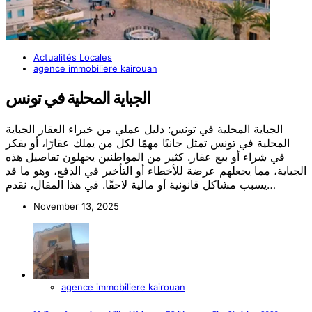
Actualités Locales
agence immobiliere kairouan
الجباية المحلية في تونس
الجباية المحلية في تونس: دليل عملي من خبراء العقار الجباية
المحلية في تونس تمثل جانبًا مهمًا لكل من يملك عقارًا، أو يفكر
في شراء أو بيع عقار. كثير من المواطنين يجهلون تفاصيل هذه
الجباية، مما يجعلهم عرضة للأخطاء أو التأخير في الدفع، وهو ما قد
يسبب مشاكل قانونية أو مالية لاحقًا. في هذا المقال، نقدم…
November 13, 2025
agence immobiliere kairouan