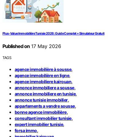
Plus-Value Immobilière Tunisie 2026 : Guide Complet + Simulateur Gratuit
Published on
17 May 2026
TAGS
,
agence immobilière à sousse
,
agence immobilière en ligne
,
agence immobiliere kairouan
,
annonce immobiliere a sousse
,
annonce immobiliere en tunisie
,
annonce tunisie immobilier
,
appartements a vendre sousse
,
bonne agence immobilière
,
consultant immobilier tunisie
,
expert immobilier tunisie
,
forsa immo
,
immobilier kairouan