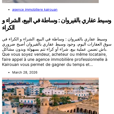
agence immobiliere kairouan
وسيط عقاري بالقيروان : وساطة في البيع، الشراء و
الكراء
وسيط عقاري بالقيروان : وساطة في البيع، الشراء و الكراء في
سوق العقارات اليوم، وجود وسيط عقاري بالقيروان أصبح ضروري
باش تضمن عملية بيع، شراء أو كراء تتم بسهولة وبدون مشاكل.
Que vous soyez vendeur, acheteur ou même locataire,
faire appel à une agence immobilière professionnelle à
Kairouan vous permet de gagner du temps et…
March 28, 2026