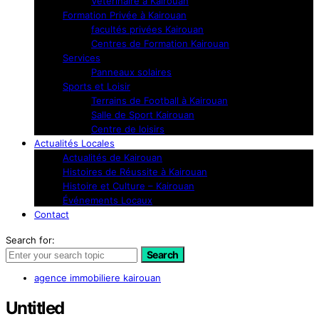
Vétérinaire à Kairouan
Formation Privée à Kairouan
facultés privées Kairouan
Centres de Formation Kairouan
Services
Panneaux solaires
Sports et Loisir
Terrains de Football à Kairouan
Salle de Sport Kairouan
Centre de loisirs
Actualités Locales
Actualités de Kairouan
Histoires de Réussite à Kairouan
Histoire et Culture – Kairouan
Événements Locaux
Contact
Search for:
Search
agence immobiliere kairouan
Untitled