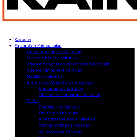
Kairouan
Exploration Kairouanaise
Guide touristique à Kairouan
Maison d’hôtes à Kairouan
Agence de Location de Voitures à Kairouan
Agence Immobiliere Kairouan
Notaire a Kairouan
Entreprises Alimentaires à Kairouan
Restaurants à Kairouan
Glaçons Alimentaires à Kairouan
Sante
Pharmacie à Kairouan
Dentistes à Kairouan
Kinésithérapeutes à Kairouan
Orthophonistes à Kairouan
Gynécologue Kairouan