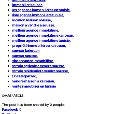
,
immobilier sousse
,
les agences immobilières en tunisie
,
liste agence immobilière tunisie
,
location maison sousse
,
maison a vendre a sousse
,
meilleur agence immobiliere
,
meilleur agence immobiliere kairouan
,
meilleur agence immobilière tunisie
,
propriété immobilière à kairouan
,
samsar kairouan
,
samsar sousse
,
site annonce immobilière
,
terrain agricole a vendre sousse
,
terrain residentiel a vendre sousse
,
Uncategorized
,
vendre maison à kairouan
vente immobilier en tunisie
SHARE ARTICLE
The post has been shared by
0
people.
Facebook
0