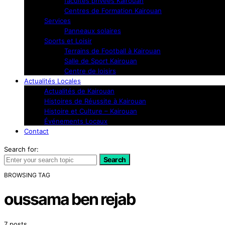
facultés privées Kairouan
Centres de Formation Kairouan
Services
Panneaux solaires
Sports et Loisir
Terrains de Football à Kairouan
Salle de Sport Kairouan
Centre de loisirs
Actualités Locales
Actualités de Kairouan
Histoires de Réussite à Kairouan
Histoire et Culture – Kairouan
Événements Locaux
Contact
Search for:
Search
BROWSING TAG
oussama ben rejab
7 posts