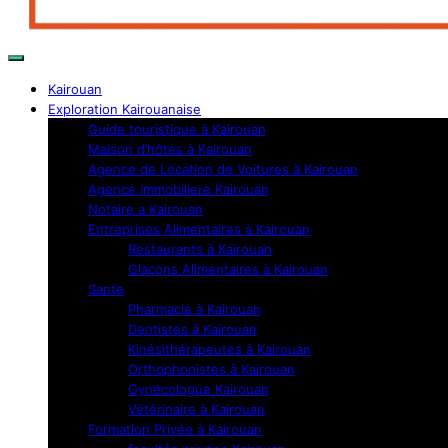
Kairouan
Exploration Kairouanaise
Guide touristique à Kairouan
Maison d’hôtes à Kairouan
Agence de Location de Voitures à Kairouan
Agence Immobiliere Kairouan
Notaire a Kairouan
Entreprises Alimentaires à Kairouan
Restaurants à Kairouan
Glaçons Alimentaires à Kairouan
Sante
Pharmacie à Kairouan
Dentistes à Kairouan
Kinésithérapeutes à Kairouan
Orthophonistes à Kairouan
Gynécologue Kairouan
Vétérinaire à Kairouan
Formation Privée à Kairouan