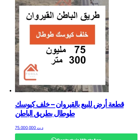
قطعة أرض للبيع بالقيروان – خلف كيوسك
طوطال بطريق الباطن
75.000,000
د.ت