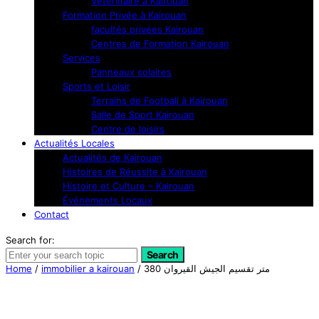
Vétérinaire à Kairouan
Formation Privée à Kairouan
facultés privées Kairouan
Centres de Formation Kairouan
Services
Panneaux solaires
Sports et Loisir
Terrains de Football à Kairouan
Salle de Sport Kairouan
Centre de loisirs
Actualités Locales
Actualités de Kairouan
Histoires de Réussite à Kairouan
Histoire et Culture – Kairouan
Événements Locaux
Contact
Search for:
Search
Home
/
immobilier a kairouan
/ 380 متر تقسيم الجيش القيروان