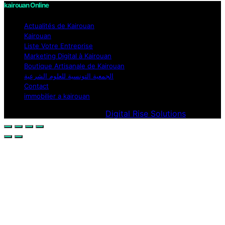
kairouan Online
Actualités de Kairouan
Kairouan
Liste Votre Entreprise
Marketing Digital à Kairouan
Boutique Artisanale de Kairouan
الجمعية التونسية للعلوم الشرعية
Contact
immobilier a kairouan
Designed & Developed by
Digital Rise Solutions