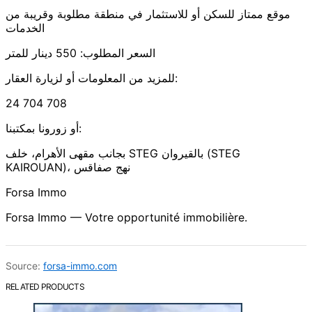
موقع ممتاز للسكن أو للاستثمار في منطقة مطلوبة وقريبة من
الخدمات
السعر المطلوب: 550 دينار للمتر
للمزيد من المعلومات أو لزيارة العقار:
24 704 708
أو زورونا بمكتبنا:
بجانب مقهى الأهرام، خلف STEG بالقيروان (STEG
KAIROUAN)، نهج صفاقس
Forsa Immo
Forsa Immo — Votre opportunité immobilière.
Source:
forsa-immo.com
RELATED PRODUCTS