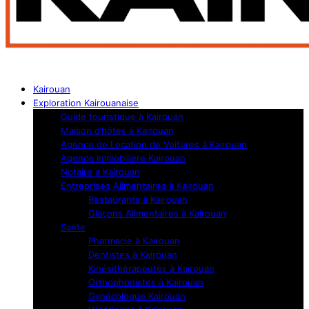
Kairouan
Exploration Kairouanaise
Guide touristique à Kairouan
Maison d’hôtes à Kairouan
Agence de Location de Voitures à Kairouan
Agence Immobiliere Kairouan
Notaire a Kairouan
Entreprises Alimentaires à Kairouan
Restaurants à Kairouan
Glaçons Alimentaires à Kairouan
Sante
Pharmacie à Kairouan
Dentistes à Kairouan
Kinésithérapeutes à Kairouan
Orthophonistes à Kairouan
Gynécologue Kairouan