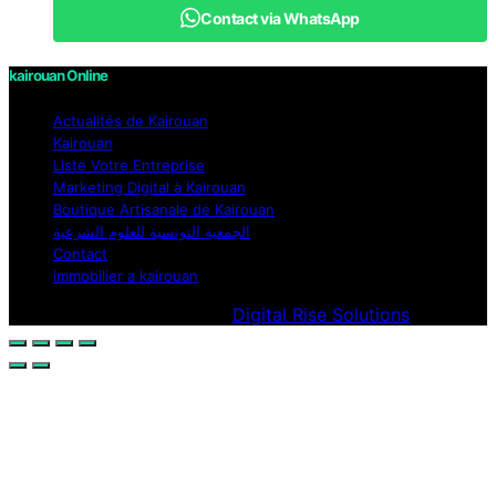
Contact via WhatsApp
kairouan Online
Actualités de Kairouan
Kairouan
Liste Votre Entreprise
Marketing Digital à Kairouan
Boutique Artisanale de Kairouan
الجمعية التونسية للعلوم الشرعية
Contact
immobilier a kairouan
Designed & Developed by
Digital Rise Solutions