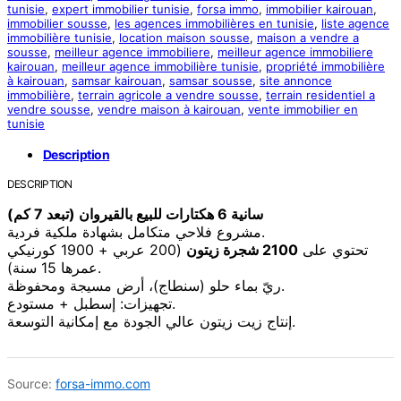
tunisie
,
expert immobilier tunisie
,
forsa immo
,
immobilier kairouan
,
immobilier sousse
,
les agences immobilières en tunisie
,
liste agence
immobilière tunisie
,
location maison sousse
,
maison a vendre a
sousse
,
meilleur agence immobiliere
,
meilleur agence immobiliere
kairouan
,
meilleur agence immobilière tunisie
,
propriété immobilière
à kairouan
,
samsar kairouan
,
samsar sousse
,
site annonce
immobilière
,
terrain agricole a vendre sousse
,
terrain residentiel a
vendre sousse
,
vendre maison à kairouan
,
vente immobilier en
tunisie
Description
DESCRIPTION
سانية 6 هكتارات للبيع بالقيروان (تبعد 7 كم)
مشروع فلاحي متكامل بشهادة ملكية فردية.
تحتوي على
2100 شجرة زيتون
(200 عربي + 1900 كورنيكي
عمرها 15 سنة).
ريّ بماء حلو (سنطاج)، أرض مسيجة ومحفوظة.
تجهيزات: إسطبل + مستودع.
إنتاج زيت زيتون عالي الجودة مع إمكانية التوسعة.
Source:
forsa-immo.com