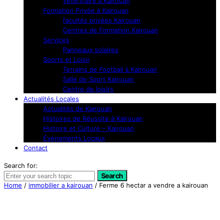
Vétérinaire à Kairouan
Formation Privée à Kairouan
facultés privées Kairouan
Centres de Formation Kairouan
Services
Panneaux solaires
Sports et Loisir
Terrains de Football à Kairouan
Salle de Sport Kairouan
Centre de loisirs
Actualités Locales
Actualités de Kairouan
Histoires de Réussite à Kairouan
Histoire et Culture – Kairouan
Événements Locaux
Contact
Search for:
Search
Home
/
immobilier a kairouan
/ Ferme 6 hectar a vendre a kairouan