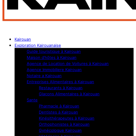
Kairouan
Exploration Kairouanaise
Guide touristique à Kairouan
Maison d’hôtes à Kairouan
Agence de Location de Voitures à Kairouan
Agence Immobiliere Kairouan
Notaire a Kairouan
Entreprises Alimentaires à Kairouan
Restaurants à Kairouan
Glaçons Alimentaires à Kairouan
Sante
Pharmacie à Kairouan
Dentistes à Kairouan
Kinésithérapeutes à Kairouan
Orthophonistes à Kairouan
Gynécologue Kairouan