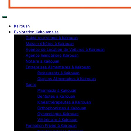
Kairouan
Exploration Kairouanaise
Guide touristique à Kairouan
Maison d’hôtes à Kairouan
Agence de Location de Voitures à Kairouan
Agence Immobiliere Kairouan
Notaire a Kairouan
Entreprises Alimentaires à Kairouan
Restaurants à Kairouan
Glaçons Alimentaires à Kairouan
Sante
Pharmacie à Kairouan
Dentistes à Kairouan
Kinésithérapeutes à Kairouan
Orthophonistes à Kairouan
Gynécologue Kairouan
Vétérinaire à Kairouan
Formation Privée à Kairouan