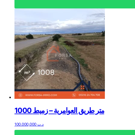
1000 متر طريق العوامرية – زميط
100.000,000
د.ت