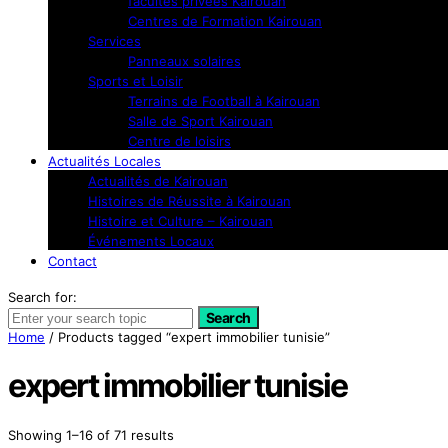
facultés privées Kairouan
Centres de Formation Kairouan
Services
Panneaux solaires
Sports et Loisir
Terrains de Football à Kairouan
Salle de Sport Kairouan
Centre de loisirs
Actualités Locales
Actualités de Kairouan
Histoires de Réussite à Kairouan
Histoire et Culture – Kairouan
Événements Locaux
Contact
Search for:
Search
Home
/ Products tagged “expert immobilier tunisie”
expert immobilier tunisie
Showing 1–16 of 71 results