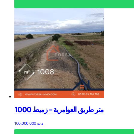
1000 متر طريق العوامرية – زميط
100.000,000
د.ت