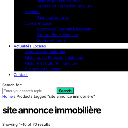
facultés privées Kairouan
Centres de Formation Kairouan
Services
Panneaux solaires
Sports et Loisir
Terrains de Football à Kairouan
Salle de Sport Kairouan
Centre de loisirs
Actualités Locales
Actualités de Kairouan
Histoires de Réussite à Kairouan
Histoire et Culture – Kairouan
Événements Locaux
Contact
Search for:
Search
Home
/ Products tagged “site annonce immobilière”
site annonce immobilière
Showing 1–16 of 70 results