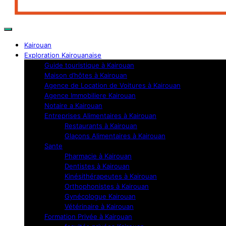
Kairouan
Exploration Kairouanaise
Guide touristique à Kairouan
Maison d’hôtes à Kairouan
Agence de Location de Voitures à Kairouan
Agence Immobiliere Kairouan
Notaire a Kairouan
Entreprises Alimentaires à Kairouan
Restaurants à Kairouan
Glaçons Alimentaires à Kairouan
Sante
Pharmacie à Kairouan
Dentistes à Kairouan
Kinésithérapeutes à Kairouan
Orthophonistes à Kairouan
Gynécologue Kairouan
Vétérinaire à Kairouan
Formation Privée à Kairouan