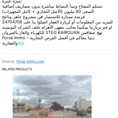
ميزة كبيرة:
تستلم المفتاح وتبدأ النشاط مباشرة بدون مصاريف إضافية
السعر: 80 مليون (الأصل التجاري + كامل التجهيزات)
فرصة ممتازة للاستثمار في مشروع جاهز وناجح
للمزيد من المعلومات أو لزيارة العقار اتصلوا بنا على 24704708
او قم بزيارتنا بمكتبنا بجانب مقهى الأهرام خلف الشركه التونسيه
للكهرباء والغاز بالقيروان STEG KAIROUAN نهج صفاقس
Forsa Immo – ديما معاكم في أفضل الفرص التجارية
والعقارية
ère
Source:
forsa-immo.com
RELATED PRODUCTS