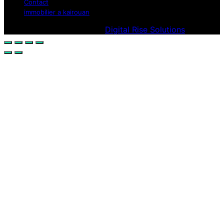
Contact
immobilier a kairouan
Designed & Developed by
Digital Rise Solutions