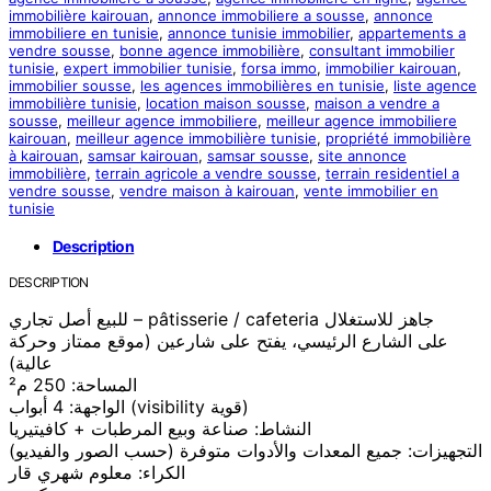
immobilière kairouan
,
annonce immobiliere a sousse
,
annonce
immobiliere en tunisie
,
annonce tunisie immobilier
,
appartements a
vendre sousse
,
bonne agence immobilière
,
consultant immobilier
tunisie
,
expert immobilier tunisie
,
forsa immo
,
immobilier kairouan
,
immobilier sousse
,
les agences immobilières en tunisie
,
liste agence
immobilière tunisie
,
location maison sousse
,
maison a vendre a
sousse
,
meilleur agence immobiliere
,
meilleur agence immobiliere
kairouan
,
meilleur agence immobilière tunisie
,
propriété immobilière
à kairouan
,
samsar kairouan
,
samsar sousse
,
site annonce
immobilière
,
terrain agricole a vendre sousse
,
terrain residentiel a
vendre sousse
,
vendre maison à kairouan
,
vente immobilier en
tunisie
Description
DESCRIPTION
للبيع أصل تجاري – pâtisserie / cafeteria جاهز للاستغلال
على الشارع الرئيسي، يفتح على شارعين (موقع ممتاز وحركة
عالية)
المساحة: 250 م²
الواجهة: 4 أبواب (visibility قوية)
النشاط: صناعة وبيع المرطبات + كافيتيريا
التجهيزات: جميع المعدات والأدوات متوفرة (حسب الصور والفيديو)
الكراء: معلوم شهري قار