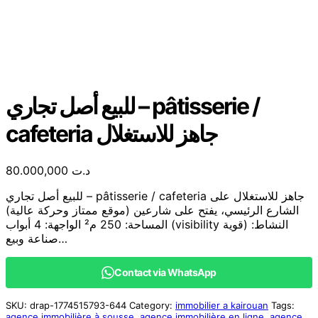
للبيع أصل تجاري – pâtisserie /
cafeteria جاهز للاستغلال
80.000,000
د.ت
للبيع أصل تجاري – pâtisserie / cafeteria جاهز للاستغلال على
الشارع الرئيسي، يفتح على شارعين (موقع ممتاز وحركة عالية)
المساحة: 250 م² الواجهة: 4 أبواب (visibility قوية) النشاط:
صناعة وبيع…
Contact via WhatsApp
SKU:
drap-1774515793-644
Category:
immobilier a kairouan
Tags:
agence immobilière à sousse
,
agence immobilière en ligne
,
agence