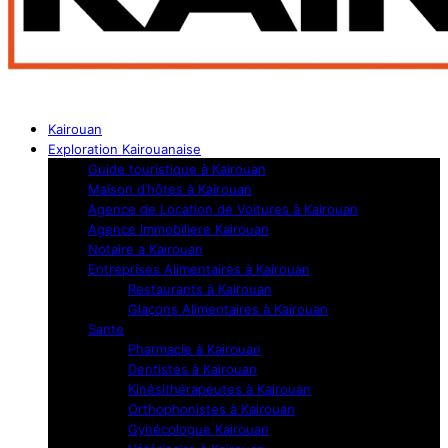
Kairouan
Exploration Kairouanaise
Guide touristique à Kairouan
Maison d’hôtes à Kairouan
Agence de Location de Voitures à Kairouan
Agence Immobiliere Kairouan
Notaire a Kairouan
Entreprises Alimentaires à Kairouan
Restaurants à Kairouan
Glaçons Alimentaires à Kairouan
Sante
Pharmacie à Kairouan
Dentistes à Kairouan
Kinésithérapeutes à Kairouan
Orthophonistes à Kairouan
Gynécologue Kairouan