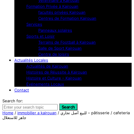
Vétérinaire à Kairouan
Formation Privée à Kairouan
facultés privées Kairouan
Centres de Formation Kairouan
Services
Panneaux solaires
Sports et Loisir
Terrains de Football à Kairouan
Salle de Sport Kairouan
Centre de loisirs
Actualités Locales
Actualités de Kairouan
Histoires de Réussite à Kairouan
Histoire et Culture – Kairouan
Événements Locaux
Contact
Search for:
Search
Home
/
immobilier a kairouan
/ للبيع أصل تجاري – pâtisserie / cafeteria
جاهز للاستغلال