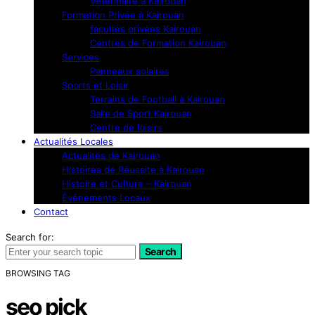
Vétérinaire à Kairouan
Formation Privée à Kairouan
facultés privées Kairouan
Centres de Formation Kairouan
Services
Panneaux solaires
Sports et Loisir
Terrains de Football à Kairouan
Salle de Sport Kairouan
Centre de loisirs
Actualités Locales
Actualités de Kairouan
Histoires de Réussite à Kairouan
Histoire et Culture – Kairouan
Événements Locaux
Contact
Search for:
Search
BROWSING TAG
seo pick