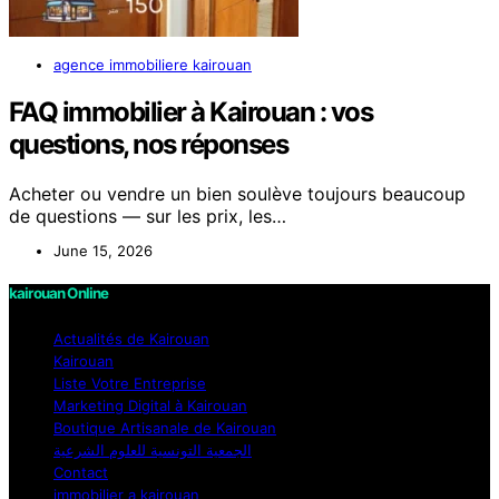
agence immobiliere kairouan
FAQ immobilier à Kairouan : vos
questions, nos réponses
Acheter ou vendre un bien soulève toujours beaucoup
de questions — sur les prix, les…
June 15, 2026
kairouan Online
Actualités de Kairouan
Kairouan
Liste Votre Entreprise
Marketing Digital à Kairouan
Boutique Artisanale de Kairouan
الجمعية التونسية للعلوم الشرعية
Contact
immobilier a kairouan