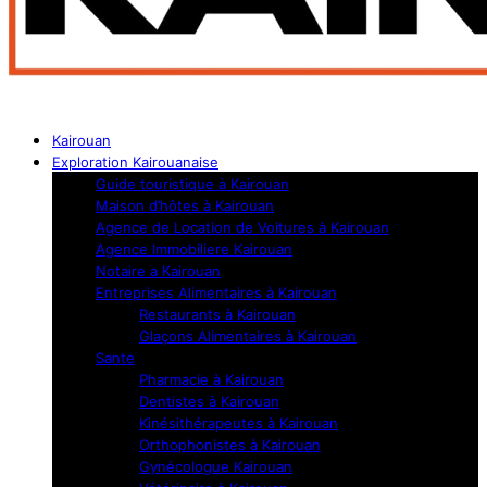
Kairouan
Exploration Kairouanaise
Guide touristique à Kairouan
Maison d’hôtes à Kairouan
Agence de Location de Voitures à Kairouan
Agence Immobiliere Kairouan
Notaire a Kairouan
Entreprises Alimentaires à Kairouan
Restaurants à Kairouan
Glaçons Alimentaires à Kairouan
Sante
Pharmacie à Kairouan
Dentistes à Kairouan
Kinésithérapeutes à Kairouan
Orthophonistes à Kairouan
Gynécologue Kairouan