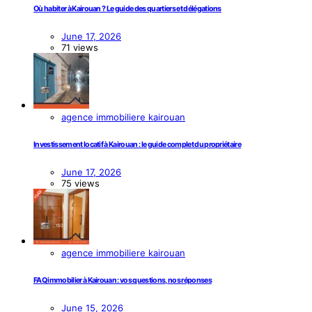
Où habiter à Kairouan ? Le guide des quartiers et délégations
June 17, 2026
71 views
agence immobiliere kairouan
Investissement locatif à Kairouan : le guide complet du propriétaire
June 17, 2026
75 views
agence immobiliere kairouan
FAQ immobilier à Kairouan : vos questions, nos réponses
June 15, 2026