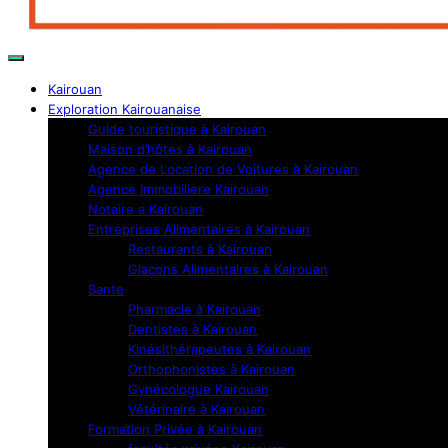
Kairouan
Exploration Kairouanaise
Guide touristique à Kairouan
Maison d’hôtes à Kairouan
Agence de Location de Voitures à Kairouan
Agence Immobiliere Kairouan
Notaire a Kairouan
Entreprises Alimentaires à Kairouan
Restaurants à Kairouan
Glaçons Alimentaires à Kairouan
Sante
Pharmacie à Kairouan
Dentistes à Kairouan
Kinésithérapeutes à Kairouan
Orthophonistes à Kairouan
Gynécologue Kairouan
Vétérinaire à Kairouan
Formation Privée à Kairouan