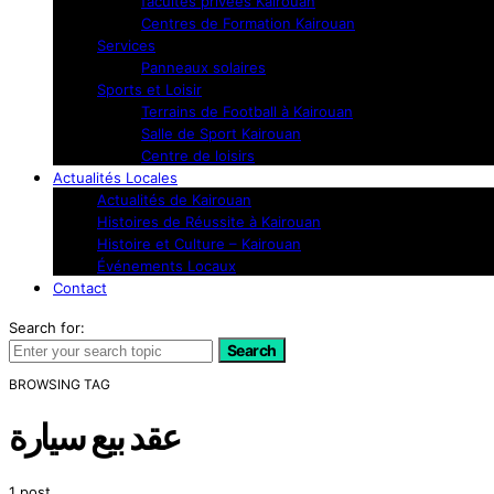
facultés privées Kairouan
Centres de Formation Kairouan
Services
Panneaux solaires
Sports et Loisir
Terrains de Football à Kairouan
Salle de Sport Kairouan
Centre de loisirs
Actualités Locales
Actualités de Kairouan
Histoires de Réussite à Kairouan
Histoire et Culture – Kairouan
Événements Locaux
Contact
Search for:
Search
BROWSING TAG
عقد بيع سيارة
1 post