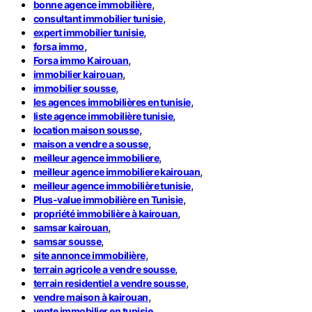
,
bonne agence immobilière
,
consultant immobilier tunisie
,
expert immobilier tunisie
,
forsa immo
,
Forsa immo Kairouan
,
immobilier kairouan
,
immobilier sousse
,
les agences immobilières en tunisie
,
liste agence immobilière tunisie
,
location maison sousse
,
maison a vendre a sousse
,
meilleur agence immobiliere
,
meilleur agence immobiliere kairouan
,
meilleur agence immobilière tunisie
,
Plus-value immobilière en Tunisie
,
propriété immobilière à kairouan
,
samsar kairouan
,
samsar sousse
,
site annonce immobilière
,
terrain agricole a vendre sousse
,
terrain residentiel a vendre sousse
,
vendre maison à kairouan
vente immobilier en tunisie