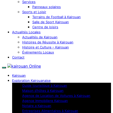
Services
Panneaux solaires
Sports et Loisir
Terrains de Football à Kairouan
Salle de Sport Kairouan
Centre de loisirs
Actualités Locales
Actualités de Kairouan
Histoires de Réussite à Kairouan
Histoire et Culture – Kairouan
Événements Locaux
Contact
Kairouan
Exploration Kairouanaise
Guide touristique à Kairouan
Maison d’hôtes à Kairouan
Agence de Location de Voitures à Kairouan
Agence Immobiliere Kairouan
Notaire a Kairouan
Entreprises Alimentaires à Kairouan