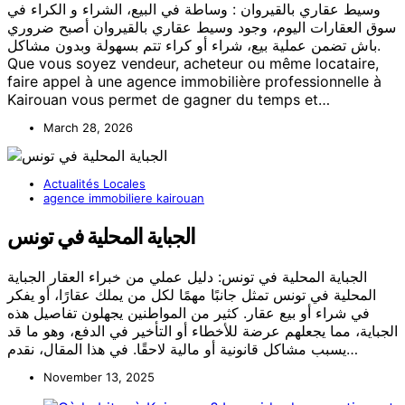
وسيط عقاري بالقيروان : وساطة في البيع، الشراء و الكراء في
سوق العقارات اليوم، وجود وسيط عقاري بالقيروان أصبح ضروري
باش تضمن عملية بيع، شراء أو كراء تتم بسهولة وبدون مشاكل.
Que vous soyez vendeur, acheteur ou même locataire,
faire appel à une agence immobilière professionnelle à
Kairouan vous permet de gagner du temps et…
March 28, 2026
Actualités Locales
agence immobiliere kairouan
الجباية المحلية في تونس
الجباية المحلية في تونس: دليل عملي من خبراء العقار الجباية
المحلية في تونس تمثل جانبًا مهمًا لكل من يملك عقارًا، أو يفكر
في شراء أو بيع عقار. كثير من المواطنين يجهلون تفاصيل هذه
الجباية، مما يجعلهم عرضة للأخطاء أو التأخير في الدفع، وهو ما قد
يسبب مشاكل قانونية أو مالية لاحقًا. في هذا المقال، نقدم…
November 13, 2025