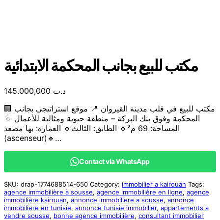
مكتب للبيع بجانب المحكمة الابتدائية
145.000,000
د.ت
🏢 مكتب للبيع في قلب مدينة القيروان 📍 موقع استراتيجي بجانب
المحكمة وفوق بنك البركة – منطقة حيوية ومثالية للأعمال 🔹
المساحة: 69 م²🔹 الطابق: الثالث🔹 العمارة: بها مصعد
(ascenseur)🔹…
Contact via WhatsApp
SKU:
drap-1774688514-650
Category:
immobilier a kairouan
Tags:
agence immobilière à sousse
,
agence immobilière en ligne
,
agence
immobilière kairouan
,
annonce immobiliere a sousse
,
annonce
immobiliere en tunisie
,
annonce tunisie immobilier
,
appartements a
vendre sousse
,
bonne agence immobilière
,
consultant immobilier