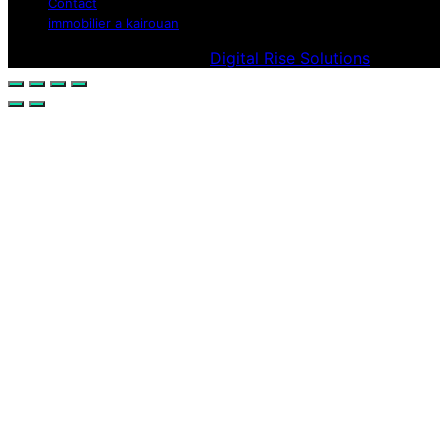
Contact
immobilier a kairouan
Designed & Developed by
Digital Rise Solutions