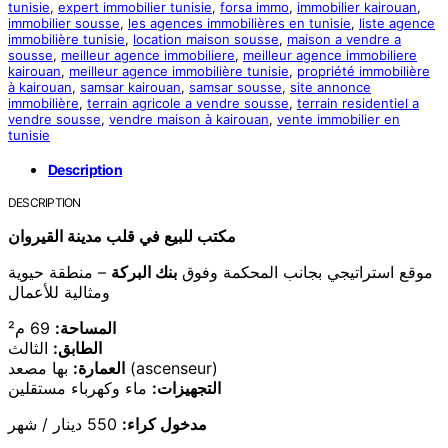
tunisie
,
expert immobilier tunisie
,
forsa immo
,
immobilier kairouan
,
immobilier sousse
,
les agences immobilières en tunisie
,
liste agence
immobilière tunisie
,
location maison sousse
,
maison a vendre a
sousse
,
meilleur agence immobiliere
,
meilleur agence immobiliere
kairouan
,
meilleur agence immobilière tunisie
,
propriété immobilière
à kairouan
,
samsar kairouan
,
samsar sousse
,
site annonce
immobilière
,
terrain agricole a vendre sousse
,
terrain residentiel a
vendre sousse
,
vendre maison à kairouan
,
vente immobilier en
tunisie
Description
DESCRIPTION
مكتب للبيع في قلب مدينة القيروان
موقع استراتيجي بجانب المحكمة وفوق
بنك البركة
– منطقة حيوية
ومثالية للأعمال
المساحة:
69 م²
الطابق:
الثالث
بها مصعد (ascenseur)
العمارة:
التجهيزات:
ماء وكهرباء مستقلين
مدخول كراء:
550 دينار / شهر