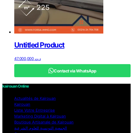
Untitled Product
47.000,000
د.ت
Contact via WhatsApp
kairouan Online
Actualités de Kairouan
Kairouan
Liste Votre Entreprise
Marketing Digital à Kairouan
Boutique Artisanale de Kairouan
الجمعية التونسية للعلوم الشرعية