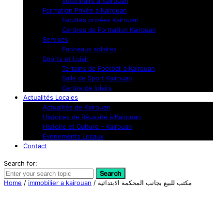
Vétérinaire à Kairouan
Formation Privée à Kairouan
facultés privées Kairouan
Centres de Formation Kairouan
Services
Panneaux solaires
Sports et Loisir
Terrains de Football à Kairouan
Salle de Sport Kairouan
Centre de loisirs
Actualités Locales
Actualités de Kairouan
Histoires de Réussite à Kairouan
Histoire et Culture – Kairouan
Événements Locaux
Contact
Search for:
Search
Home
/
immobilier a kairouan
/ مكتب للبيع بجانب المحكمة الابتدائية