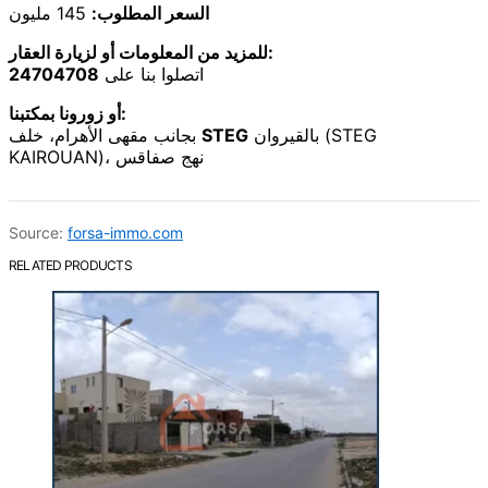
السعر المطلوب:
145 مليون
للمزيد من المعلومات أو لزيارة العقار:
24704708
اتصلوا بنا على
أو زورونا بمكتبنا:
بجانب مقهى الأهرام، خلف
STEG
بالقيروان (STEG
KAIROUAN)، نهج صفاقس
Source:
forsa-immo.com
RELATED PRODUCTS