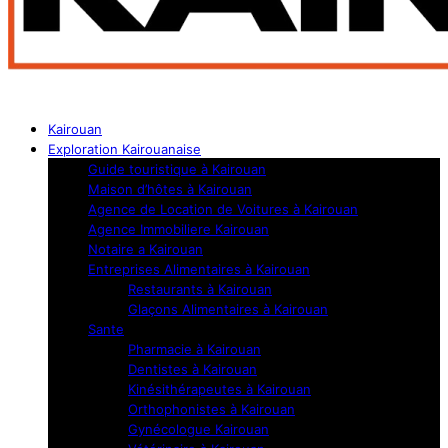
Kairouan
Exploration Kairouanaise
Guide touristique à Kairouan
Maison d’hôtes à Kairouan
Agence de Location de Voitures à Kairouan
Agence Immobiliere Kairouan
Notaire a Kairouan
Entreprises Alimentaires à Kairouan
Restaurants à Kairouan
Glaçons Alimentaires à Kairouan
Sante
Pharmacie à Kairouan
Dentistes à Kairouan
Kinésithérapeutes à Kairouan
Orthophonistes à Kairouan
Gynécologue Kairouan