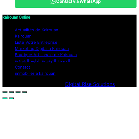
Contact via WhatsApp
kairouan Online
Actualités de Kairouan
Kairouan
Liste Votre Entreprise
Marketing Digital à Kairouan
Boutique Artisanale de Kairouan
الجمعية التونسية للعلوم الشرعية
Contact
immobilier a kairouan
Designed & Developed by
Digital Rise Solutions