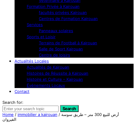
Vétérinaire à Kairouan
Formation Privée à Kairouan
facultés privées Kairouan
Centres de Formation Kairouan
Services
Panneaux solaires
Sports et Loisir
Terrains de Football à Kairouan
Salle de Sport Kairouan
Centre de loisirs
Actualités Locales
Actualités de Kairouan
Histoires de Réussite à Kairouan
Histoire et Culture – Kairouan
Événements Locaux
Contact
Search for:
Search
Home
/
immobilier a kairouan
/ أرض للبيع 300 متر – طريق سوسة
القيروان