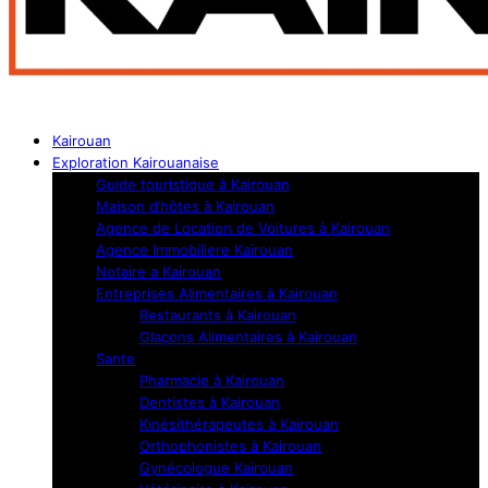
Kairouan
Exploration Kairouanaise
Guide touristique à Kairouan
Maison d’hôtes à Kairouan
Agence de Location de Voitures à Kairouan
Agence Immobiliere Kairouan
Notaire a Kairouan
Entreprises Alimentaires à Kairouan
Restaurants à Kairouan
Glaçons Alimentaires à Kairouan
Sante
Pharmacie à Kairouan
Dentistes à Kairouan
Kinésithérapeutes à Kairouan
Orthophonistes à Kairouan
Gynécologue Kairouan