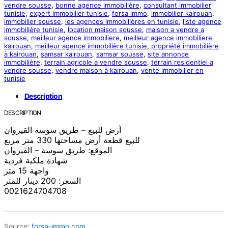
vendre sousse
,
bonne agence immobilière
,
consultant immobilier
tunisie
,
expert immobilier tunisie
,
forsa immo
,
immobilier kairouan
,
immobilier sousse
,
les agences immobilières en tunisie
,
liste agence
immobilière tunisie
,
location maison sousse
,
maison a vendre a
sousse
,
meilleur agence immobiliere
,
meilleur agence immobiliere
kairouan
,
meilleur agence immobilière tunisie
,
propriété immobilière
à kairouan
,
samsar kairouan
,
samsar sousse
,
site annonce
immobilière
,
terrain agricole a vendre sousse
,
terrain residentiel a
vendre sousse
,
vendre maison à kairouan
,
vente immobilier en
tunisie
Description
DESCRIPTION
أرض للبيع – طريق سوسة القيروان
للبيع قطعة أرض مساحتها 330 متر مربع
الموقع: طريق سوسة – القيروان
شهادة ملكية فردية
واجهة 15 متر
السعر: 200 دينار للمتر
0021624704708
Source:
forsa-immo.com