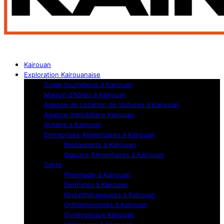
Kairouan
Exploration Kairouanaise
Guide touristique à Kairouan
Maison d’hôtes à Kairouan
Agence de Location de Voitures à Kairouan
Agence Immobiliere Kairouan
Notaire a Kairouan
Entreprises Alimentaires à Kairouan
Restaurants à Kairouan
Glaçons Alimentaires à Kairouan
Sante
Pharmacie à Kairouan
Dentistes à Kairouan
Kinésithérapeutes à Kairouan
Orthophonistes à Kairouan
Gynécologue Kairouan