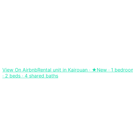
View On Airbnb
Rental unit in Kairouan · ★New · 1 bedroo
· 2 beds · 4 shared baths