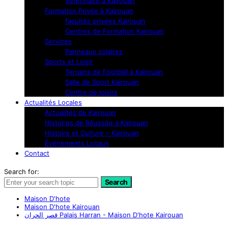
Vétérinaire à Kairouan
Formation Privée à Kairouan
facultés privées Kairouan
Centres de Formation Kairouan
Services
Panneaux solaires
Sports et Loisir
Terrains de Football à Kairouan
Salle de Sport Kairouan
Centre de loisirs
Actualités Locales
Actualités de Kairouan
Histoires de Réussite à Kairouan
Histoire et Culture – Kairouan
Événements Locaux
Contact
Search for:
Search
Maison D'hote
Maison D'hote Kairouan
قصر الحران Palais Harran - Maison D'hote Kairouan