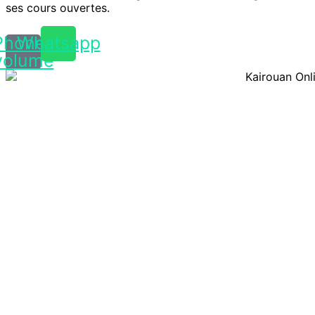
ses cours ouvertes.
Phone-
Whatsapp
volume