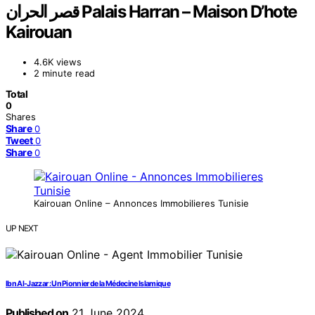
قصر الحران Palais Harran – Maison D’hote
Kairouan
4.6K views
2 minute read
Total
0
Shares
Share
0
Tweet
0
Share
0
Kairouan Online – Annonces Immobilieres Tunisie
UP NEXT
Ibn Al-Jazzar : Un Pionnier de la Médecine Islamique
Published on
21 June 2024