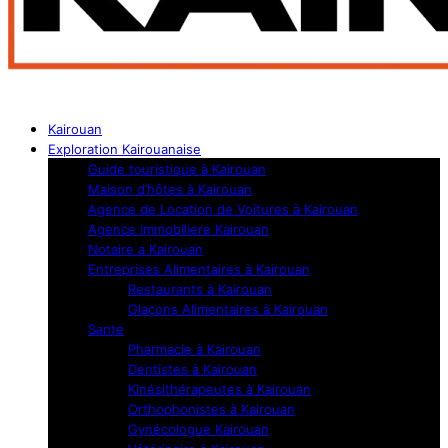
Kairouan
Exploration Kairouanaise
Guide touristique à Kairouan
Maison d’hôtes à Kairouan
Agence de Location de Voitures à Kairouan
Agence Immobiliere Kairouan
Notaire a Kairouan
Entreprises Alimentaires à Kairouan
Restaurants à Kairouan
Glaçons Alimentaires à Kairouan
Sante
Pharmacie à Kairouan
Dentistes à Kairouan
Kinésithérapeutes à Kairouan
Orthophonistes à Kairouan
Gynécologue Kairouan