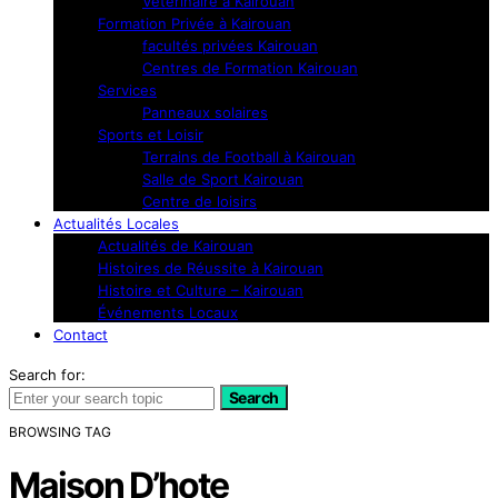
Vétérinaire à Kairouan
Formation Privée à Kairouan
facultés privées Kairouan
Centres de Formation Kairouan
Services
Panneaux solaires
Sports et Loisir
Terrains de Football à Kairouan
Salle de Sport Kairouan
Centre de loisirs
Actualités Locales
Actualités de Kairouan
Histoires de Réussite à Kairouan
Histoire et Culture – Kairouan
Événements Locaux
Contact
Search for:
Search
BROWSING TAG
Maison D’hote