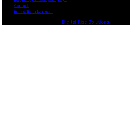
Contact
immobilier a kairouan
Designed & Developed by
Digital Rise Solutions