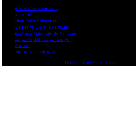
Actualités de Kairouan
Kairouan
Liste Votre Entreprise
Marketing Digital à Kairouan
Boutique Artisanale de Kairouan
الجمعية التونسية للعلوم الشرعية
Contact
immobilier a kairouan
Designed & Developed by
Digital Rise Solutions