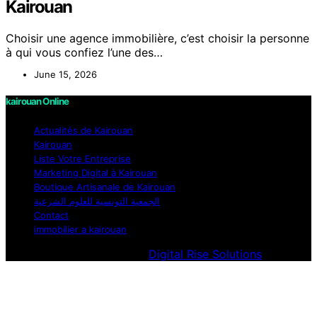
Kairouan
Choisir une agence immobilière, c’est choisir la personne
à qui vous confiez l’une des…
June 15, 2026
kairouan Online
Actualités de Kairouan
Kairouan
Liste Votre Entreprise
Marketing Digital à Kairouan
Boutique Artisanale de Kairouan
الجمعية التونسية للعلوم الشرعية
Contact
immobilier a kairouan
Designed & Developed by
Digital Rise Solutions