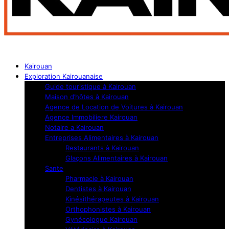
Kairouan
Exploration Kairouanaise
Guide touristique à Kairouan
Maison d’hôtes à Kairouan
Agence de Location de Voitures à Kairouan
Agence Immobiliere Kairouan
Notaire a Kairouan
Entreprises Alimentaires à Kairouan
Restaurants à Kairouan
Glaçons Alimentaires à Kairouan
Sante
Pharmacie à Kairouan
Dentistes à Kairouan
Kinésithérapeutes à Kairouan
Orthophonistes à Kairouan
Gynécologue Kairouan