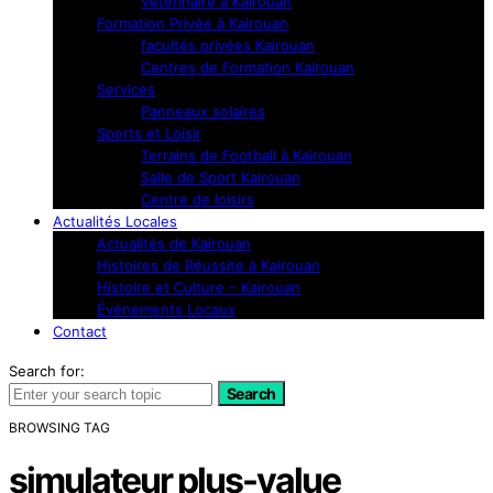
Vétérinaire à Kairouan
Formation Privée à Kairouan
facultés privées Kairouan
Centres de Formation Kairouan
Services
Panneaux solaires
Sports et Loisir
Terrains de Football à Kairouan
Salle de Sport Kairouan
Centre de loisirs
Actualités Locales
Actualités de Kairouan
Histoires de Réussite à Kairouan
Histoire et Culture – Kairouan
Événements Locaux
Contact
Search for:
Search
BROWSING TAG
simulateur plus-value