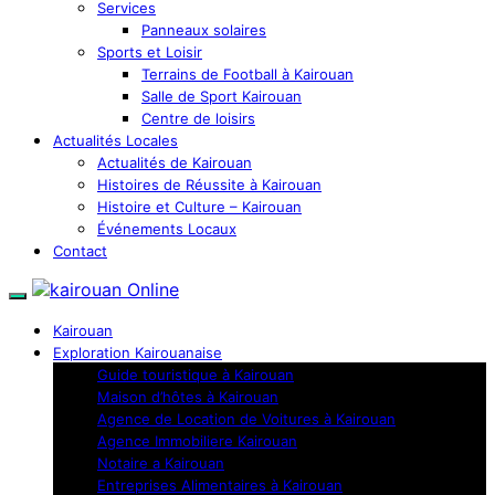
Services
Panneaux solaires
Sports et Loisir
Terrains de Football à Kairouan
Salle de Sport Kairouan
Centre de loisirs
Actualités Locales
Actualités de Kairouan
Histoires de Réussite à Kairouan
Histoire et Culture – Kairouan
Événements Locaux
Contact
Kairouan
Exploration Kairouanaise
Guide touristique à Kairouan
Maison d’hôtes à Kairouan
Agence de Location de Voitures à Kairouan
Agence Immobiliere Kairouan
Notaire a Kairouan
Entreprises Alimentaires à Kairouan