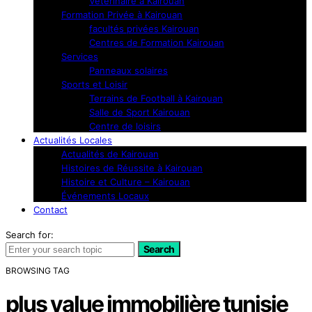
Vétérinaire à Kairouan
Formation Privée à Kairouan
facultés privées Kairouan
Centres de Formation Kairouan
Services
Panneaux solaires
Sports et Loisir
Terrains de Football à Kairouan
Salle de Sport Kairouan
Centre de loisirs
Actualités Locales
Actualités de Kairouan
Histoires de Réussite à Kairouan
Histoire et Culture – Kairouan
Événements Locaux
Contact
Search for:
Search
BROWSING TAG
plus value immobilière tunisie