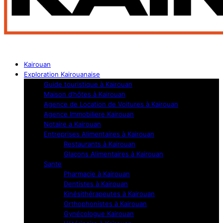
Kairouan
Exploration Kairouanaise
Guide touristique à Kairouan
Maison d’hôtes à Kairouan
Agence de Location de Voitures à Kairouan
Agence Immobiliere Kairouan
Notaire a Kairouan
Entreprises Alimentaires à Kairouan
Restaurants à Kairouan
Glaçons Alimentaires à Kairouan
Sante
Pharmacie à Kairouan
Dentistes à Kairouan
Kinésithérapeutes à Kairouan
Orthophonistes à Kairouan
Gynécologue Kairouan