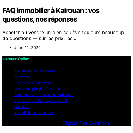
FAQ immobilier à Kairouan : vos
questions, nos réponses
Acheter ou vendre un bien soulève toujours beaucoup
de questions — sur les prix, les…
June 15, 2026
kairouan Online
Actualités de Kairouan
Kairouan
Liste Votre Entreprise
Marketing Digital à Kairouan
Boutique Artisanale de Kairouan
الجمعية التونسية للعلوم الشرعية
Contact
immobilier a kairouan
Designed & Developed by
Digital Rise Solutions