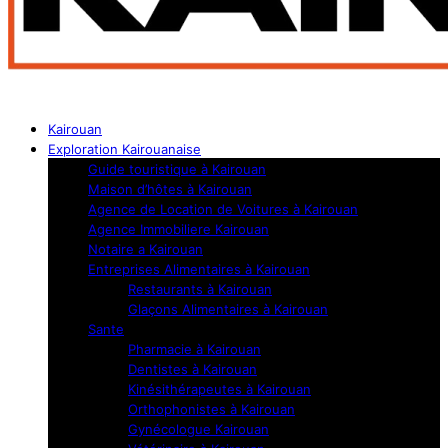
Kairouan
Exploration Kairouanaise
Guide touristique à Kairouan
Maison d’hôtes à Kairouan
Agence de Location de Voitures à Kairouan
Agence Immobiliere Kairouan
Notaire a Kairouan
Entreprises Alimentaires à Kairouan
Restaurants à Kairouan
Glaçons Alimentaires à Kairouan
Sante
Pharmacie à Kairouan
Dentistes à Kairouan
Kinésithérapeutes à Kairouan
Orthophonistes à Kairouan
Gynécologue Kairouan