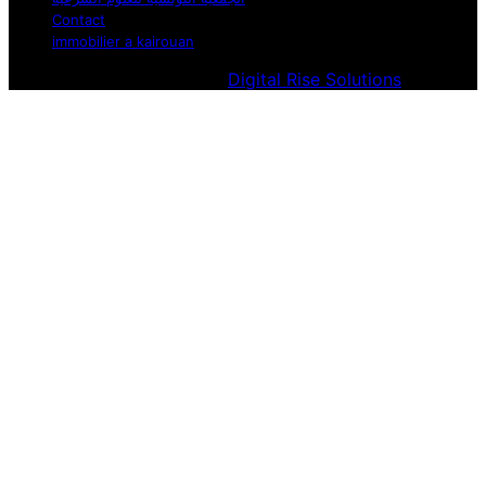
Contact
immobilier a kairouan
Designed & Developed by
Digital Rise Solutions