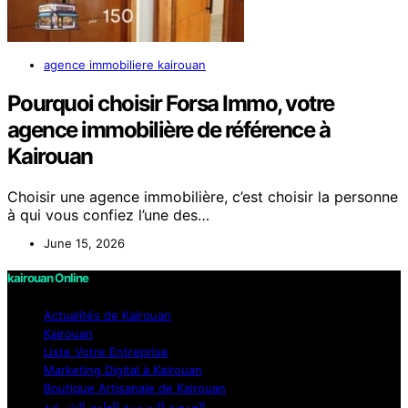
agence immobiliere kairouan
Pourquoi choisir Forsa Immo, votre
agence immobilière de référence à
Kairouan
Choisir une agence immobilière, c’est choisir la personne
à qui vous confiez l’une des…
June 15, 2026
kairouan Online
Actualités de Kairouan
Kairouan
Liste Votre Entreprise
Marketing Digital à Kairouan
Boutique Artisanale de Kairouan
الجمعية التونسية للعلوم الشرعية