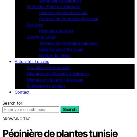
Vétérinaire à Kairouan
Formation Privée à Kairouan
facultés privées Kairouan
Centres de Formation Kairouan
Services
Panneaux solaires
Sports et Loisir
Terrains de Football à Kairouan
Salle de Sport Kairouan
Centre de loisirs
Actualités Locales
Actualités de Kairouan
Histoires de Réussite à Kairouan
Histoire et Culture – Kairouan
Événements Locaux
Contact
Search for:
Search
BROWSING TAG
Pépinière de plantes tunisie