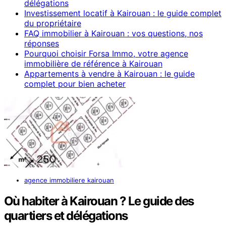
délégations
Investissement locatif à Kairouan : le guide complet
du propriétaire
FAQ immobilier à Kairouan : vos questions, nos
réponses
Pourquoi choisir Forsa Immo, votre agence
immobilière de référence à Kairouan
Appartements à vendre à Kairouan : le guide
complet pour bien acheter
agence immobiliere kairouan
Où habiter à Kairouan ? Le guide des
quartiers et délégations