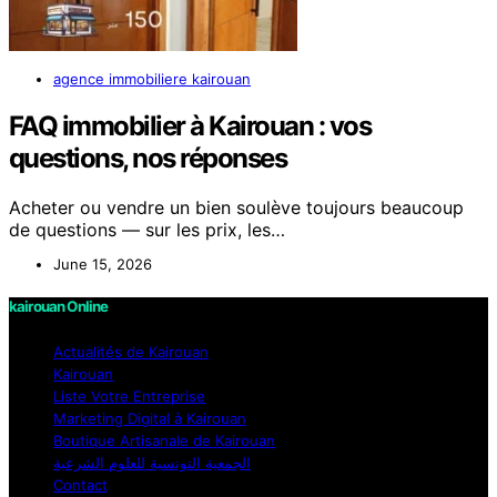
agence immobiliere kairouan
FAQ immobilier à Kairouan : vos
questions, nos réponses
Acheter ou vendre un bien soulève toujours beaucoup
de questions — sur les prix, les…
June 15, 2026
kairouan Online
Actualités de Kairouan
Kairouan
Liste Votre Entreprise
Marketing Digital à Kairouan
Boutique Artisanale de Kairouan
الجمعية التونسية للعلوم الشرعية
Contact