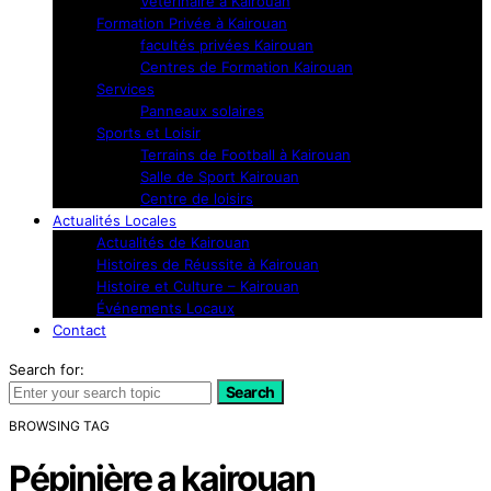
Vétérinaire à Kairouan
Formation Privée à Kairouan
facultés privées Kairouan
Centres de Formation Kairouan
Services
Panneaux solaires
Sports et Loisir
Terrains de Football à Kairouan
Salle de Sport Kairouan
Centre de loisirs
Actualités Locales
Actualités de Kairouan
Histoires de Réussite à Kairouan
Histoire et Culture – Kairouan
Événements Locaux
Contact
Search for:
Search
BROWSING TAG
Pépinière a kairouan