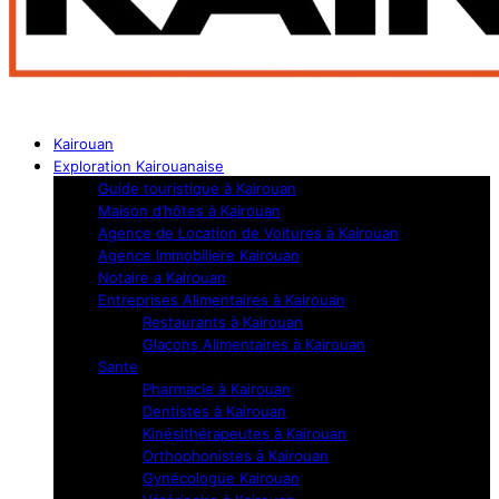
Kairouan
Exploration Kairouanaise
Guide touristique à Kairouan
Maison d’hôtes à Kairouan
Agence de Location de Voitures à Kairouan
Agence Immobiliere Kairouan
Notaire a Kairouan
Entreprises Alimentaires à Kairouan
Restaurants à Kairouan
Glaçons Alimentaires à Kairouan
Sante
Pharmacie à Kairouan
Dentistes à Kairouan
Kinésithérapeutes à Kairouan
Orthophonistes à Kairouan
Gynécologue Kairouan