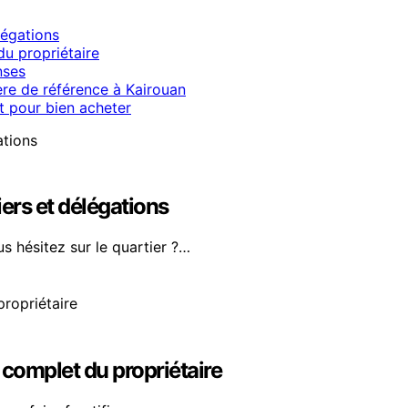
légations
du propriétaire
nses
ère de référence à Kairouan
t pour bien acheter
iers et délégations
s hésitez sur le quartier ?…
e complet du propriétaire