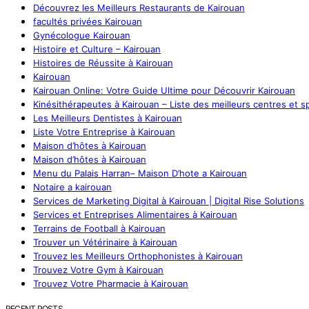
Découvrez les Meilleurs Restaurants de Kairouan
facultés privées Kairouan
Gynécologue Kairouan
Histoire et Culture – Kairouan
Histoires de Réussite à Kairouan
Kairouan
Kairouan Online: Votre Guide Ultime pour Découvrir Kairouan
Kinésithérapeutes à Kairouan – Liste des meilleurs centres et sp
Les Meilleurs Dentistes à Kairouan
Liste Votre Entreprise à Kairouan
Maison d’hôtes à Kairouan
Maison d’hôtes à Kairouan
Menu du Palais Harran– Maison D’hote a Kairouan
Notaire a kairouan
Services de Marketing Digital à Kairouan | Digital Rise Solutions
Services et Entreprises Alimentaires à Kairouan
Terrains de Football à Kairouan
Trouver un Vétérinaire à Kairouan
Trouvez les Meilleurs Orthophonistes à Kairouan
Trouvez Votre Gym à Kairouan
Trouvez Votre Pharmacie à Kairouan
RECENT POSTS