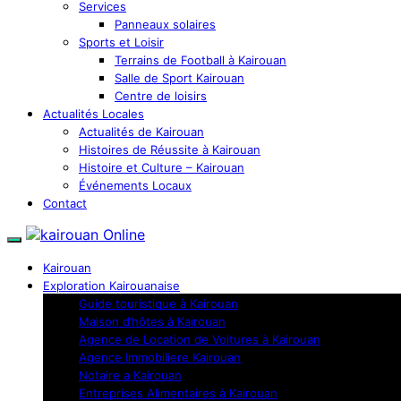
Services
Panneaux solaires
Sports et Loisir
Terrains de Football à Kairouan
Salle de Sport Kairouan
Centre de loisirs
Actualités Locales
Actualités de Kairouan
Histoires de Réussite à Kairouan
Histoire et Culture – Kairouan
Événements Locaux
Contact
Kairouan
Exploration Kairouanaise
Guide touristique à Kairouan
Maison d’hôtes à Kairouan
Agence de Location de Voitures à Kairouan
Agence Immobiliere Kairouan
Notaire a Kairouan
Entreprises Alimentaires à Kairouan