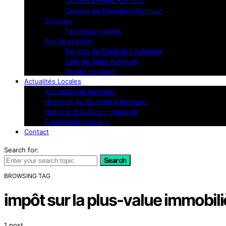
facultés privées Kairouan
Centres de Formation Kairouan
Services
Panneaux solaires
Sports et Loisir
Terrains de Football à Kairouan
Salle de Sport Kairouan
Centre de loisirs
Actualités Locales
Actualités de Kairouan
Histoires de Réussite à Kairouan
Histoire et Culture – Kairouan
Événements Locaux
Contact
Search for:
Search
BROWSING TAG
impôt sur la plus-value immobili
1 post