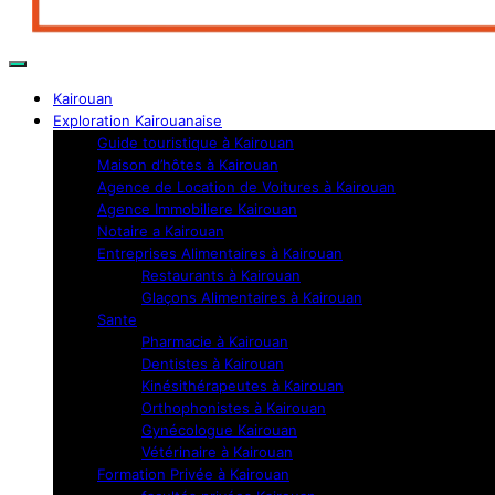
Kairouan
Exploration Kairouanaise
Guide touristique à Kairouan
Maison d’hôtes à Kairouan
Agence de Location de Voitures à Kairouan
Agence Immobiliere Kairouan
Notaire a Kairouan
Entreprises Alimentaires à Kairouan
Restaurants à Kairouan
Glaçons Alimentaires à Kairouan
Sante
Pharmacie à Kairouan
Dentistes à Kairouan
Kinésithérapeutes à Kairouan
Orthophonistes à Kairouan
Gynécologue Kairouan
Vétérinaire à Kairouan
Formation Privée à Kairouan