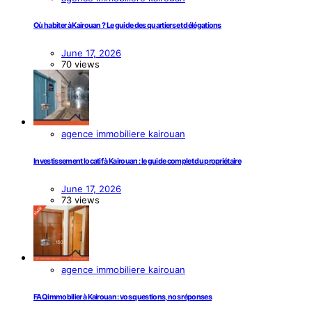
Où habiter à Kairouan ? Le guide des quartiers et délégations
June 17, 2026
70 views
agence immobiliere kairouan
Investissement locatif à Kairouan : le guide complet du propriétaire
June 17, 2026
73 views
agence immobiliere kairouan
FAQ immobilier à Kairouan : vos questions, nos réponses