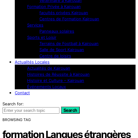
Vétérinaire à Kairouan
Formation Privée à Kairouan
facultés privées Kairouan
Centres de Formation Kairouan
Services
Panneaux solaires
Sports et Loisir
Terrains de Football à Kairouan
Salle de Sport Kairouan
Centre de loisirs
Actualités Locales
Actualités de Kairouan
Histoires de Réussite à Kairouan
Histoire et Culture – Kairouan
Événements Locaux
Contact
Search for:
Search
BROWSING TAG
formation Langues étrangères