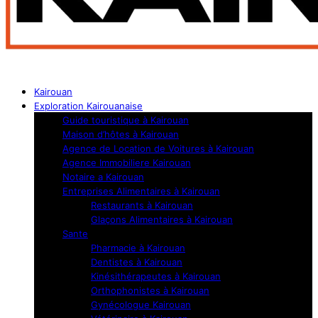
Kairouan
Exploration Kairouanaise
Guide touristique à Kairouan
Maison d’hôtes à Kairouan
Agence de Location de Voitures à Kairouan
Agence Immobiliere Kairouan
Notaire a Kairouan
Entreprises Alimentaires à Kairouan
Restaurants à Kairouan
Glaçons Alimentaires à Kairouan
Sante
Pharmacie à Kairouan
Dentistes à Kairouan
Kinésithérapeutes à Kairouan
Orthophonistes à Kairouan
Gynécologue Kairouan