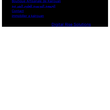
Boutique Artisanale de Kairouan
الجمعية التونسية للعلوم الشرعية
Contact
immobilier a kairouan
Designed & Developed by
Digital Rise Solutions