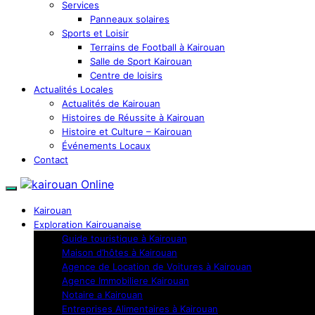
Services
Panneaux solaires
Sports et Loisir
Terrains de Football à Kairouan
Salle de Sport Kairouan
Centre de loisirs
Actualités Locales
Actualités de Kairouan
Histoires de Réussite à Kairouan
Histoire et Culture – Kairouan
Événements Locaux
Contact
Kairouan
Exploration Kairouanaise
Guide touristique à Kairouan
Maison d’hôtes à Kairouan
Agence de Location de Voitures à Kairouan
Agence Immobiliere Kairouan
Notaire a Kairouan
Entreprises Alimentaires à Kairouan