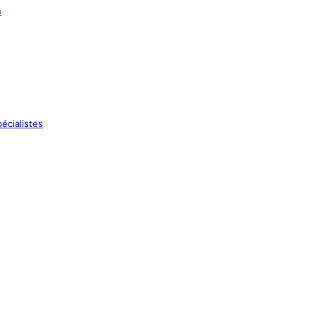
n
écialistes