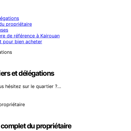
légations
du propriétaire
nses
ère de référence à Kairouan
t pour bien acheter
iers et délégations
s hésitez sur le quartier ?…
e complet du propriétaire