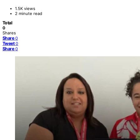
1.5K views
2 minute read
Total
0
Shares
Share
0
Tweet
0
Share
0