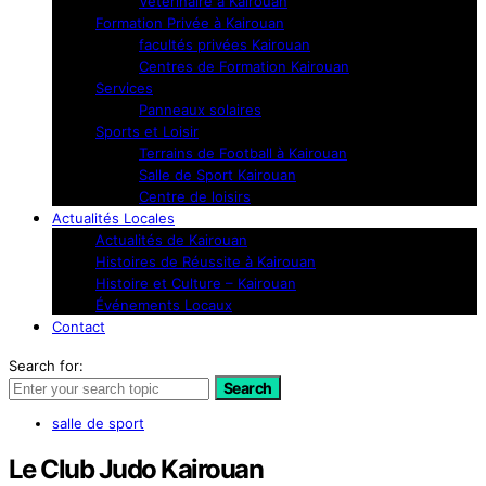
Vétérinaire à Kairouan
Formation Privée à Kairouan
facultés privées Kairouan
Centres de Formation Kairouan
Services
Panneaux solaires
Sports et Loisir
Terrains de Football à Kairouan
Salle de Sport Kairouan
Centre de loisirs
Actualités Locales
Actualités de Kairouan
Histoires de Réussite à Kairouan
Histoire et Culture – Kairouan
Événements Locaux
Contact
Search for:
Search
salle de sport
Le Club Judo Kairouan