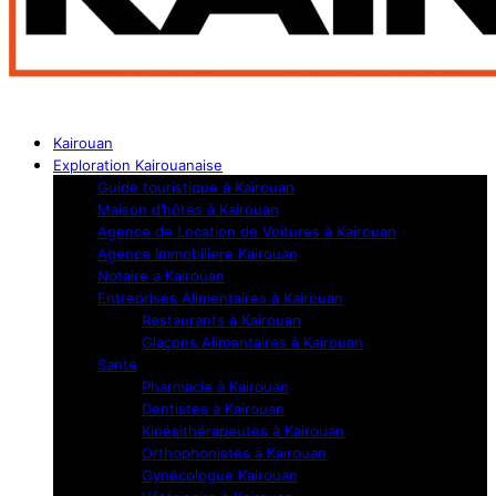
Kairouan
Exploration Kairouanaise
Guide touristique à Kairouan
Maison d’hôtes à Kairouan
Agence de Location de Voitures à Kairouan
Agence Immobiliere Kairouan
Notaire a Kairouan
Entreprises Alimentaires à Kairouan
Restaurants à Kairouan
Glaçons Alimentaires à Kairouan
Sante
Pharmacie à Kairouan
Dentistes à Kairouan
Kinésithérapeutes à Kairouan
Orthophonistes à Kairouan
Gynécologue Kairouan