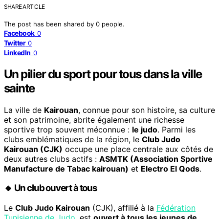
SHARE ARTICLE
The post has been shared by
0
people.
Facebook
0
Twitter
0
LinkedIn
0
Un pilier du sport pour tous dans la ville
sainte
La ville de
Kairouan
, connue pour son histoire, sa culture
et son patrimoine, abrite également une richesse
sportive trop souvent méconnue :
le judo
. Parmi les
clubs emblématiques de la région, le
Club Judo
Kairouan (CJK)
occupe une place centrale aux côtés de
deux autres clubs actifs :
ASMTK (Association Sportive
Manufacture de Tabac kairouan)
et
Electro El Qods
.
🔹 Un club ouvert à tous
Le
Club Judo Kairouan
(CJK), affilié à la
Fédération
Tunisienne de Judo
, est
ouvert à tous les jeunes de