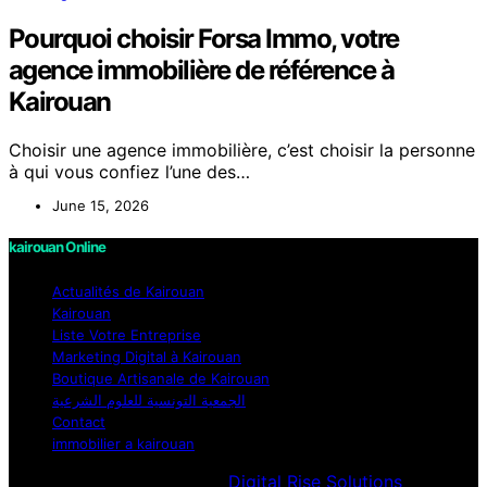
Pourquoi choisir Forsa Immo, votre
agence immobilière de référence à
Kairouan
Choisir une agence immobilière, c’est choisir la personne
à qui vous confiez l’une des…
June 15, 2026
kairouan Online
Actualités de Kairouan
Kairouan
Liste Votre Entreprise
Marketing Digital à Kairouan
Boutique Artisanale de Kairouan
الجمعية التونسية للعلوم الشرعية
Contact
immobilier a kairouan
Designed & Developed by
Digital Rise Solutions