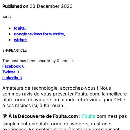
Published on
28 December 2023
TAGS
,
fouita
,
google reviews for website
widget
SHARE ARTICLE
The post has been shared by
0
people.
Facebook
0
Twitter
0
LinkedIn
0
Amateurs de technologie, accrochez-vous ! Nous
sommes ravis de vous présenter Fouita.com, la meilleure
plateforme de widgets au monde, et devinez quoi ? Elle
a ses racines ici, à Kairouan !
🌍
À la Découverte de Fouita.com :
Fouita
.com n’est pas
simplement une plateforme de widgets, c’est une
expérience. En explorant son éventail impressionnant,