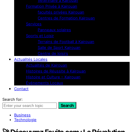
Vétérinaire à Kairouan
Formation Privée à Kairouan
facultés privées Kairouan
Centres de Formation Kairouan
Services
Panneaux solaires
Sports et Loisir
Terrains de Football à Kairouan
Salle de Sport Kairouan
Centre de loisirs
Actualités Locales
Actualités de Kairouan
Histoires de Réussite à Kairouan
Histoire et Culture – Kairouan
Événements Locaux
Contact
Search for:
Search
Business
Technologie