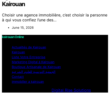
Kairouan
Choisir une agence immobilière, c’est choisir la personne
à qui vous confiez l’une des…
June 15, 2026
kairouan Online
Actualités de Kairouan
Kairouan
Liste Votre Entreprise
Marketing Digital à Kairouan
Boutique Artisanale de Kairouan
الجمعية التونسية للعلوم الشرعية
Contact
immobilier a kairouan
Designed & Developed by
Digital Rise Solutions