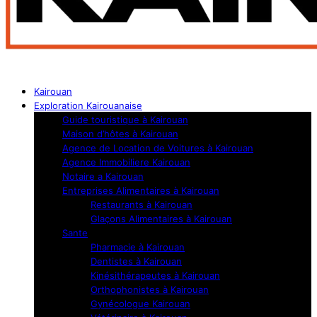
Kairouan
Exploration Kairouanaise
Guide touristique à Kairouan
Maison d’hôtes à Kairouan
Agence de Location de Voitures à Kairouan
Agence Immobiliere Kairouan
Notaire a Kairouan
Entreprises Alimentaires à Kairouan
Restaurants à Kairouan
Glaçons Alimentaires à Kairouan
Sante
Pharmacie à Kairouan
Dentistes à Kairouan
Kinésithérapeutes à Kairouan
Orthophonistes à Kairouan
Gynécologue Kairouan