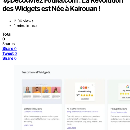
🚀 Découvrez Fouita.com : La Révolution
des Widgets est Née à Kairouan !
2.0K views
1 minute read
Total
0
Shares
Share
0
Tweet
0
Share
0