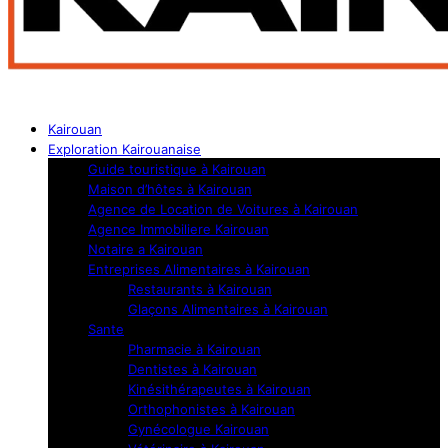
Kairouan
Exploration Kairouanaise
Guide touristique à Kairouan
Maison d’hôtes à Kairouan
Agence de Location de Voitures à Kairouan
Agence Immobiliere Kairouan
Notaire a Kairouan
Entreprises Alimentaires à Kairouan
Restaurants à Kairouan
Glaçons Alimentaires à Kairouan
Sante
Pharmacie à Kairouan
Dentistes à Kairouan
Kinésithérapeutes à Kairouan
Orthophonistes à Kairouan
Gynécologue Kairouan