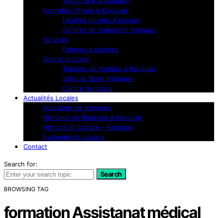
Vétérinaire à Kairouan
Formation Privée à Kairouan
facultés privées Kairouan
Centres de Formation Kairouan
Services
Panneaux solaires
Sports et Loisir
Terrains de Football à Kairouan
Salle de Sport Kairouan
Centre de loisirs
Actualités Locales
Actualités de Kairouan
Histoires de Réussite à Kairouan
Histoire et Culture – Kairouan
Événements Locaux
Contact
Search for:
Search
BROWSING TAG
formation Assistanat médical