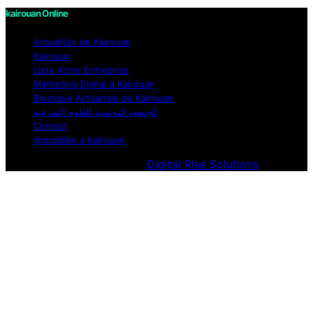
kairouan Online
Actualités de Kairouan
Kairouan
Liste Votre Entreprise
Marketing Digital à Kairouan
Boutique Artisanale de Kairouan
الجمعية التونسية للعلوم الشرعية
Contact
immobilier a kairouan
Designed & Developed by
Digital Rise Solutions